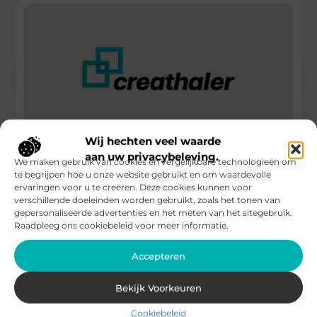
Wij hechten veel waarde
aan uw privacybeleving.
We maken gebruik van cookies en vergelijkbare technologieën om
Beschik over uw ideale website door een
prettige samenwerking
te begrijpen hoe u onze website gebruikt en om waardevolle
ervaringen voor u te creëren. Deze cookies kunnen voor
verschillende doeleinden worden gebruikt, zoals het tonen van
De afgelopen jaren, met in het bijzonder de jaren waarin
gepersonaliseerde advertenties en het meten van het sitegebruik.
Covid centraal stond, is de online wereld belangrijker dan
Raadpleeg ons cookiebeleid voor meer informatie.
ooit.
...
Accepteren
Health / Alternative
Bekijk Voorkeuren
Cookiebeleid