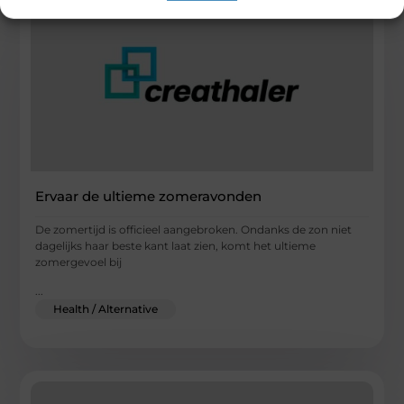
Ervaar de ultieme zomeravonden
De zomertijd is officieel aangebroken. Ondanks de zon niet
dagelijks haar beste kant laat zien, komt het ultieme
zomergevoel bij
...
Health / Alternative