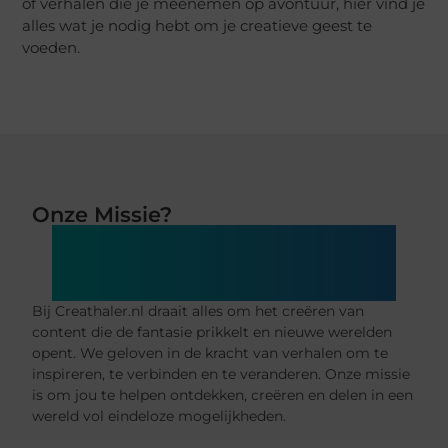
of verhalen die je meenemen op avontuur, hier vind je
alles wat je nodig hebt om je creatieve geest te
voeden.
Onze Missie?
Jouw Wereld Vol Creatie en
Verbeelding
Bij Creathaler.nl draait alles om het creëren van
content die de fantasie prikkelt en nieuwe werelden
opent. We geloven in de kracht van verhalen om te
inspireren, te verbinden en te veranderen. Onze missie
is om jou te helpen ontdekken, creëren en delen in een
wereld vol eindeloze mogelijkheden.