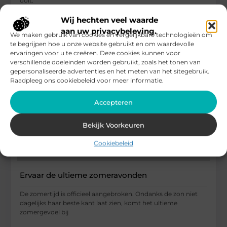
ooit.
...
Wij hechten veel waarde
Health / Alternative
aan uw privacybeleving.
We maken gebruik van cookies en vergelijkbare technologieën om
te begrijpen hoe u onze website gebruikt en om waardevolle
ervaringen voor u te creëren. Deze cookies kunnen voor
verschillende doeleinden worden gebruikt, zoals het tonen van
gepersonaliseerde advertenties en het meten van het sitegebruik.
Raadpleeg ons cookiebeleid voor meer informatie.
Accepteren
Bekijk Voorkeuren
Cookiebeleid
Ervaar de ultieme zomeravonden
De zomertijd is officieel aangebroken. Ondanks de zon niet
dagelijks haar beste kant laat zien, komt het ultieme
zomergevoel bij