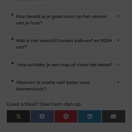
Hoe bereid je je goed voor op het verven
▼
van je huis?
Wat is het verschil tussen kalkverf en RDM
▼
verf?
Hoe schilder je een trap of vloer het beste?
▼
Waarom is matte verf beter voor
▼
binnenshuis?
Goed artikel? Deel hem dan op:
X
Facebook
Pinterest
LinkedIn
Email
(Twitter)