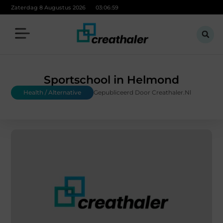
Zaterdag 8 Augustus 2026
03:07:00
Sportschool in Helmond
Health / Alternative
Gepubliceerd Door Creathaler.nl