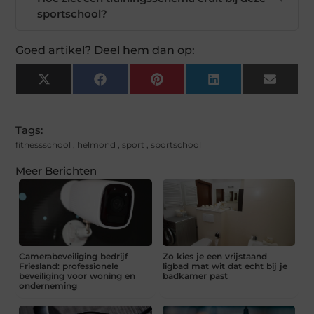
sportschool?
Goed artikel? Deel hem dan op:
X
Facebook
Pinterest
LinkedIn
Email
(Twitter)
Tags:
fitnessschool
,
helmond
,
sport
,
sportschool
Meer Berichten
Camerabeveiliging bedrijf
Zo kies je een vrijstaand
Friesland: professionele
ligbad mat wit dat echt bij je
beveiliging voor woning en
badkamer past
onderneming