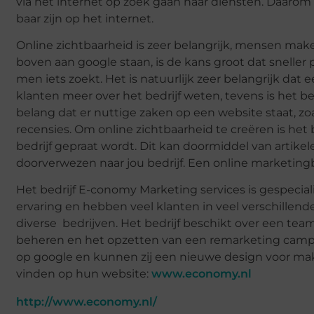
via het internet op zoek gaan naar diensten. Daarom 
baar zijn op het internet.
Online zichtbaarheid is zeer belangrijk, mensen mak
boven aan google staan, is de kans groot dat sneller po
men iets zoekt. Het is natuurlijk zeer belangrijk dat
klanten meer over het bedrijf weten, tevens is het bel
belang dat er nuttige zaken op een website staat, zoa
recensies. Om online zichtbaarheid te creëren is het be
bedrijf gepraat wordt. Dit kan doormiddel van artikel
doorverwezen naar jou bedrijf. Een online marketing
Het bedrijf E-conomy Marketing services is gespeciali
ervaring en hebben veel klanten in veel verschillend
diverse bedrijven. Het bedrijf beschikt over een te
beheren en het opzetten van een remarketing campa
op google en kunnen zij een nieuwe design voor make
vinden op hun website:
www.economy.nl
http://www.economy.nl/