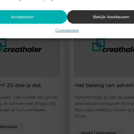
rde artikelen
die u mogelijk in
Accepteren
Bekijk Voorkeuren
Cookiebeleid
n? Zó doe je dat
Het belang van advert
huizen. Dat is best een grote
Advertenties, je ziet ze over
, er komen veel dingen bij
alle talloze Instagram stories
k aan je huis verkopen,
favoriete website, tussen al 
of als
...
lternative
Health / Alternative