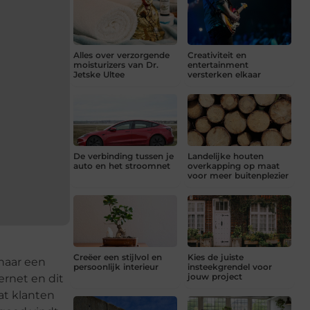
Alles over verzorgende
Creativiteit en
moisturizers van Dr.
entertainment
Jetske Ultee
versterken elkaar
De verbinding tussen je
Landelijke houten
auto en het stroomnet
overkapping op maat
voor meer buitenplezier
Creëer een stijlvol en
Kies de juiste
 naar een
persoonlijk interieur
insteekgrendel voor
jouw project
ernet en dit
at klanten