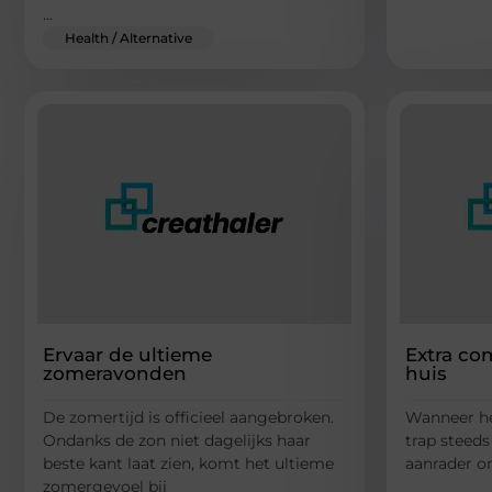
...
Health / Alternative
Ervaar de ultieme
Extra com
zomeravonden
huis
De zomertijd is officieel aangebroken.
Wanneer he
Ondanks de zon niet dagelijks haar
trap steed
beste kant laat zien, komt het ultieme
aanrader o
zomergevoel bij