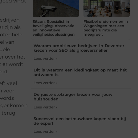
 goed vindt
edrijven
Sitcon: Specialist in
Flexibel ondernemen in
beveiliging, observatie
Wageningen met een
 zijn als
en innovatieve
bedrijfsruimte die
potentiele
veiligheidsoplossingen
meegroeit
wel van
Waarom ambitieuze bedrijven in Deventer
tuele
kiezen voor SEO als groeiversneller
er over het
Lees verder »
t er wordt
Dit is waarom een kledingkast op maat hét
eid.
antwoord is
Lees verder »
ft veel
n voor
De juiste stofzuiger kiezen voor jouw
dwords
huishouden
hoger komen
Lees verder »
u terug
Succesvol een betrouwbare kopen sloep bij
de expert
Lees verder »