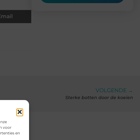
Email
VOLGENDE →
Sterke botten door de koeien
onze
n voor
rtenties en