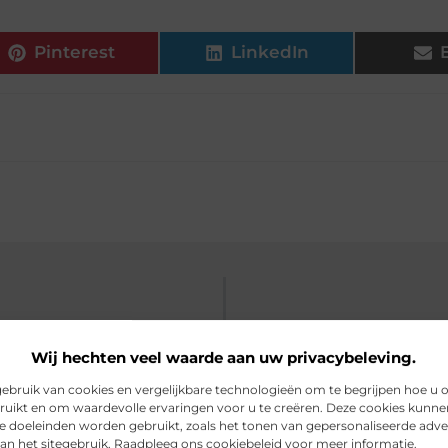
Pinterest
LinkedIn
Wij hechten veel waarde aan uw privacybeleving.
bruik van cookies en vergelijkbare technologieën om te begrijpen hoe u 
ruikt en om waardevolle ervaringen voor u te creëren. Deze cookies kunne
de doeleinden worden gebruikt, zoals het tonen van gepersonaliseerde adve
an het sitegebruik. Raadpleeg ons cookiebeleid voor meer informatie.