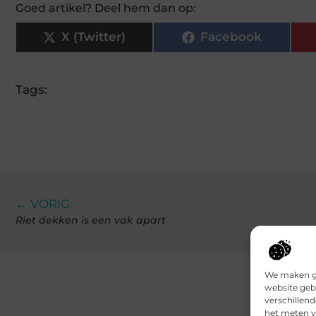
Goed artikel? Deel hem dan op:
X (Twitter)
Facebook
Tags:
← VORIG
Riet dekken is een vak apart
We maken ge
website geb
verschillen
het meten v