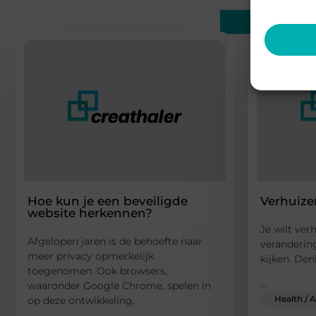
Gerelatee
Hoe kun je een beveiligde
Verhuize
website herkennen?
Je wilt ver
Afgelopen jaren is de behoefte naar
verandering
meer privacy opmerkelijk
kijken. Den
toegenomen. Ook browsers,
...
waaronder Google Chrome, spelen in
Health / A
op deze ontwikkeling.