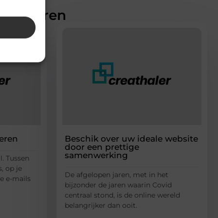
teresseren
eren
Beschik over uw ideale website
door een prettige
samenwerking
al. Tussen
, op je
De afgelopen jaren, met in het
je e-mails
bijzonder de jaren waarin Covid
centraal stond, is de online wereld
belangrijker dan ooit.