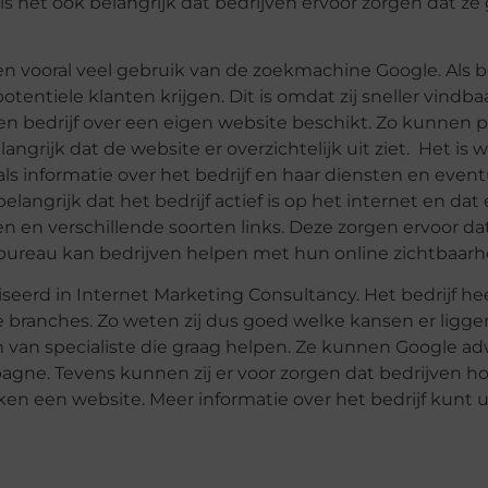
is het ook belangrijk dat bedrijven ervoor zorgen dat ze
en vooral veel gebruik van de zoekmachine Google. Als b
tentiele klanten krijgen. Dit is omdat zij sneller vindbaar
 een bedrijf over een eigen website beschikt. Zo kunnen 
angrijk dat de website er overzichtelijk uit ziet. Het is 
ls informatie over het bedrijf en haar diensten en even
langrijk dat het bedrijf actief is op het internet en dat 
en en verschillende soorten links. Deze zorgen ervoor da
bureau kan bedrijven helpen met hun online zichtbaarh
seerd in Internet Marketing Consultancy. Het bedrijf hee
e branches. Zo weten zij dus goed welke kansen er ligge
am van specialiste die graag helpen. Ze kunnen Google a
gne. Tevens kunnen zij er voor zorgen dat bedrijven 
n een website. Meer informatie over het bedrijf kunt 