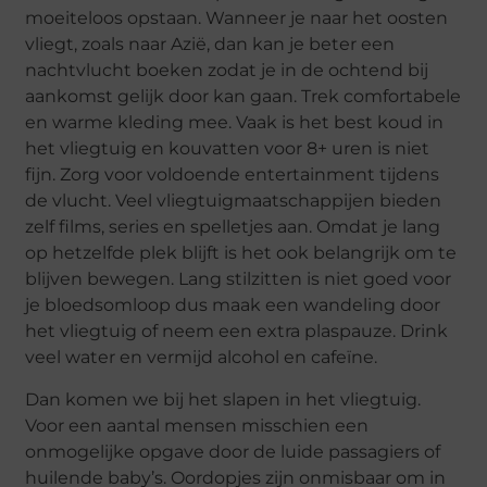
moeiteloos opstaan. Wanneer je naar het oosten
vliegt, zoals naar
Azië
, dan kan je beter een
nachtvlucht boeken zodat je in de ochtend bij
aankomst gelijk door kan gaan. Trek comfortabele
en warme kleding mee. Vaak is het best koud in
het vliegtuig en kouvatten voor 8+ uren
is niet
fijn. Zorg voor voldoende entertainment tijdens
de vlucht. Veel vliegtuigmaatschappijen bieden
zelf films, series en spelletjes aan.
Omdat je lang
op hetzelfde plek blijft is het
ook
belangrijk om te
blijven bewegen. Lang stilzitten is niet goed voor
je bloedsomloop dus maak een wandeling door
het vliegtuig of neem een extra plaspauze.
Drink
veel water en vermijd alcohol en
cafeïne
.
Dan komen we bij het slapen in het vliegtuig.
Voor een aantal mensen misschien een
onmogelijke opgave door de luide passagiers of
huilende baby’s.
Oordopjes zijn onmisbaar om in