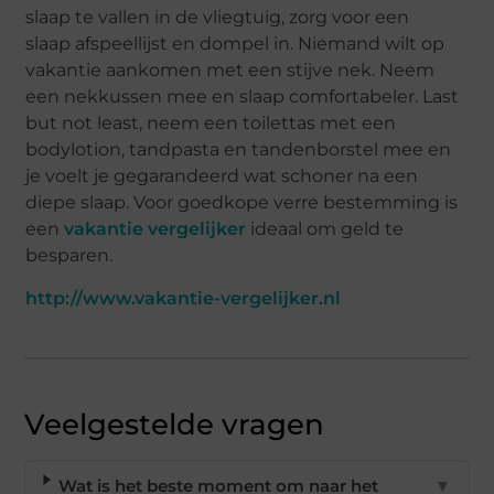
slaap te vallen in de vliegtuig, zorg voor een
slaap
afspeellijst
en dompel in. Niemand wilt op
vakantie aankomen met een stijve nek. Neem
een nekkussen mee en slaap comfortabeler. Last
but
not
least
, neem een
toi
lettas
met
een
bodylotion, tandpasta en tandenborstel mee en
je voelt je gegarandeerd wat schoner na een
diepe slaap. Voor goedkope verre bestemming is
een
vakantie vergelijker
ideaal om geld te
besparen.
http://www.vakantie-vergelijker.nl
Veelgestelde vragen
Wat is het beste moment om naar het
▼