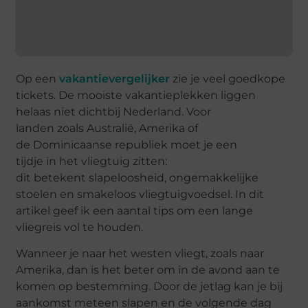
Op een
vakantievergelijker
zie je veel goedkope
tickets.
De mooiste vakantieplekken liggen
helaas niet dichtbij
Nederland. Voor
landen
zoals
Australi
ë
, Amerika of
de
D
ominicaanse
republiek moet je e
en
tijdje
in
het
vliegtuig zitten:
dit
be
t
ekent
slapeloosheid, ongemakkelijke
stoelen en smakeloos vliegtuigvoedsel. In dit
artikel geef ik een aantal tips om een lange
vliegreis vol te houden.
Wanneer je naar het westen vliegt, zoals naar
Amerika, dan is het beter om in de avond aan te
komen op bestemming. Door de jetlag kan je bij
aankomst meteen slapen en de volgende dag