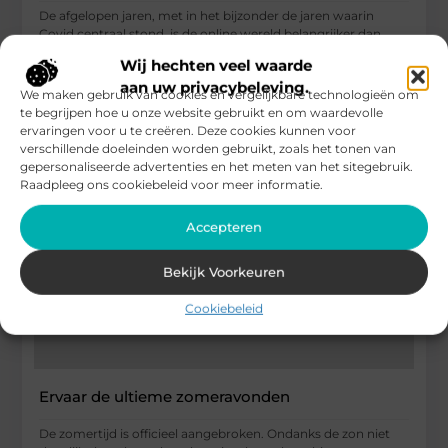
De afgelopen jaren, met in het bijzonder de jaren waarin
Covid centraal stond, is de online wereld belangrijker dan
ooit.
Wij hechten veel waarde
...
aan uw privacybeleving.
We maken gebruik van cookies en vergelijkbare technologieën om
Health / Alternative
te begrijpen hoe u onze website gebruikt en om waardevolle
ervaringen voor u te creëren. Deze cookies kunnen voor
verschillende doeleinden worden gebruikt, zoals het tonen van
gepersonaliseerde advertenties en het meten van het sitegebruik.
Raadpleeg ons cookiebeleid voor meer informatie.
Accepteren
Bekijk Voorkeuren
Cookiebeleid
Ervaar de ultieme zomeravonden
De zomertijd is officieel aangebroken. Ondanks de zon niet