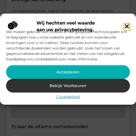
De afgelopen jaren, met in het bijzonder de jaren waarin
Covid centraal stond, is de online wereld belangrijker dan
ooit.
Wij hechten veel waarde
aan uw privacybeleving.
...
We maken gebruik van cookies en vergelijkbare technologieën om
te begrijpen hoe u onze website gebruikt en om waardevolle
Health / Alternative
ervaringen voor u te creëren. Deze cookies kunnen voor
verschillende doeleinden worden gebruikt, zoals het tonen van
gepersonaliseerde advertenties en het meten van het sitegebruik.
Raadpleeg ons cookiebeleid voor meer informatie.
Accepteren
Bekijk Voorkeuren
Cookiebeleid
Ervaar de ultieme zomeravonden