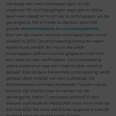
vandaag niet veel ontsnappingen. Er zijn
ongeveer 10 vluchtpogingen paar jaar en bijna
geen een slaagt er in om de te ontsnappen uit de
gevangenis. Dit is mede te danken door het
goede
alarminstallatie
en
camerasystemen
.
Een van de meest recente ontsnappingen vond
plaatst in 2010. De ontsnapping kreeg de naam
lepelvrouw, omdat de vrouw die wilde
ontsnappen, zelf een tunnel gegraven had met
een lepel en een verfkrabber. De ontsnapping
was succesvol en pas een maand later werd ze
gepakt. Een andere beroemde ontsnapping werd
gedaan door middel van een vuilniszak. De
Rotterdamse crimineel Abdoellah T kwam vrij en
besloot zijn vriend mee te nemen uit de
gevangenis. Karim T verstopte zichzelf in een
blauwe vuilniszak en Abdoullah nam hem mee op
een karretje. De actie werd snel opgevat en beide
moeste voor de rechter verschijnen.