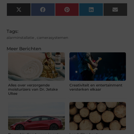
X
Facebook
Pinterest
LinkedIn
Email
(Twitter)
Tags:
alarminstallatie
,
camerasystemen
Meer Berichten
Alles over verzorgende
Creativiteit en entertainment
moisturizers van Dr. Jetske
versterken elkaar
Ultee