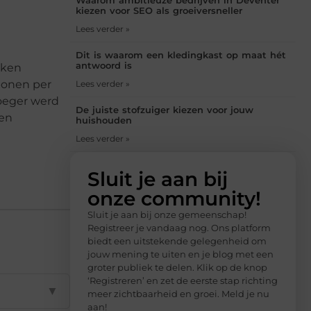
kiezen voor SEO als groeiversneller
Lees verder »
Dit is waarom een kledingkast op maat hét
antwoord is
nken
bonen per
Lees verder »
roeger werd
De juiste stofzuiger kiezen voor jouw
een
huishouden
Lees verder »
Sluit je aan bij
onze community!
Sluit je aan bij onze gemeenschap!
Registreer je vandaag nog. Ons platform
biedt een uitstekende gelegenheid om
jouw mening te uiten en je blog met een
groter publiek te delen. Klik op de knop
‘Registreren’ en zet de eerste stap richting
▼
meer zichtbaarheid en groei. Meld je nu
aan!