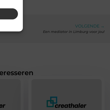
VOLGENDE →
Een mediator in Limburg voor jou!
teresseren