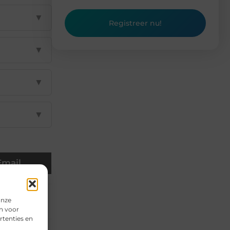
▼
Registreer nu!
▼
▼
▼
Email
onze
n voor
rtenties en