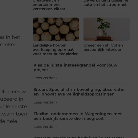
Creativiteit en
De verbinding tussen je
entertainment
auto en het stroomnet
versterken elkaar
es in het
 dronken
Landelijke houten
Creëer een stijlvol en
overkapping op maat
persoonlijk interieur
voor meer buitenplezier
Kies de juiste insteekgrendel voor jouw
project
Lees verder »
Sitcon: Specialist in beveiliging, observatie
elfde eeuw.
en innovatieve veiligheidsoplossingen
duceerd in
Lees verder »
n. De eerste
r kwam toen
Flexibel ondernemen in Wageningen met
een bedrijfsruimte die meegroeit
de hele
Lees verder »
Waarom ambitieuze bedrijven in Deventer