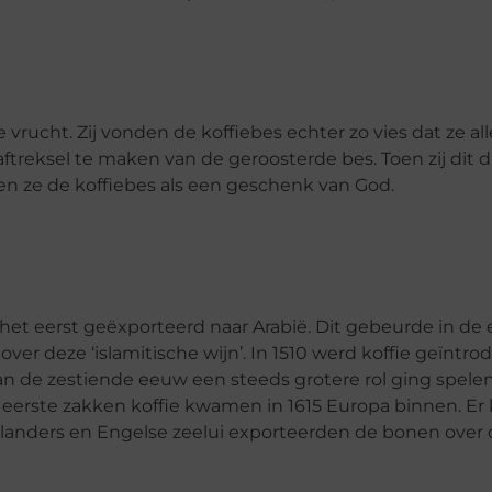
ucht. Zij vonden de koffiebes echter zo vies dat ze all
 aftreksel te maken van de geroosterde bes. Toen zij dit
en ze de koffiebes als een geschenk van God.
 het eerst geëxporteerd naar Arabië. Dit gebeurde in de 
er deze ‘islamitische wijn’. In 1510 werd koffie geïntro
t van de zestiende eeuw een steeds grotere rol ging spele
 eerste zakken koffie kwamen in 1615 Europa binnen. E
erlanders en Engelse zeelui exporteerden de bonen over 