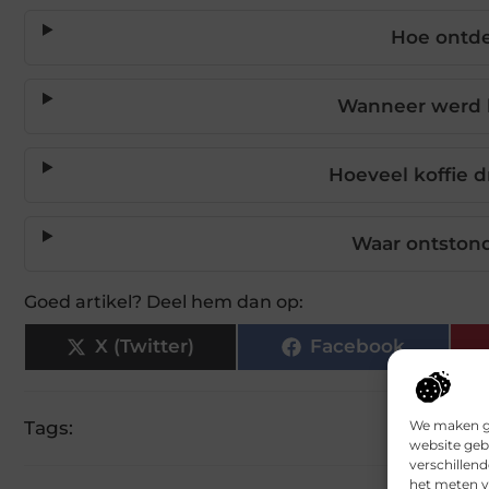
Hoe ontde
Wanneer werd k
Hoeveel koffie d
Waar ontstond
Goed artikel? Deel hem dan op:
X (Twitter)
Facebook
We maken ge
Tags:
website geb
verschillen
het meten v