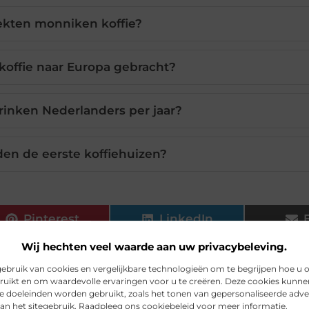
kten monniken koffie?
offie naar Europa gebracht?
rinken Nederlanders per jaar?
en de eerste koffiehuizen?
Pinterest
LinkedIn
Wij hechten veel waarde aan uw privacybeleving.
bruik van cookies en vergelijkbare technologieën om te begrijpen hoe u 
ruikt en om waardevolle ervaringen voor u te creëren. Deze cookies kunne
de doeleinden worden gebruikt, zoals het tonen van gepersonaliseerde adve
an het sitegebruik. Raadpleeg ons cookiebeleid voor meer informatie.