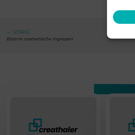
← VORIG
Bizarre cosmetische ingrepen
Gerelatee