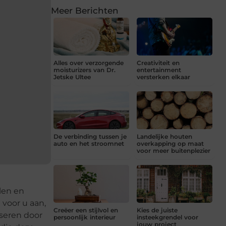
Meer Berichten
Alles over verzorgende
Creativiteit en
moisturizers van Dr.
entertainment
Jetske Ultee
versterken elkaar
De verbinding tussen je
Landelijke houten
auto en het stroomnet
overkapping op maat
voor meer buitenplezier
len en
voor u aan,
Creëer een stijlvol en
Kies de juiste
iseren door
persoonlijk interieur
insteekgrendel voor
jouw project