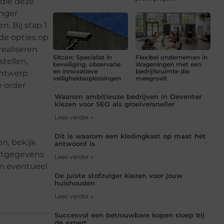
 die deze
anger
. Bij stap 1
 de opties op
ealiseren
Sitcon: Specialist in
Flexibel ondernemen in
stellen,
beveiliging, observatie
Wageningen met een
en innovatieve
bedrijfsruimte die
 ontwerp
veiligheidsoplossingen
meegroeit
e order
Waarom ambitieuze bedrijven in Deventer
kiezen voor SEO als groeiversneller
Lees verder »
Dit is waarom een kledingkast op maat hét
n, bekijk
antwoord is
actgegevens
Lees verder »
en eventueel
De juiste stofzuiger kiezen voor jouw
huishouden
Lees verder »
Succesvol een betrouwbare kopen sloep bij
de expert