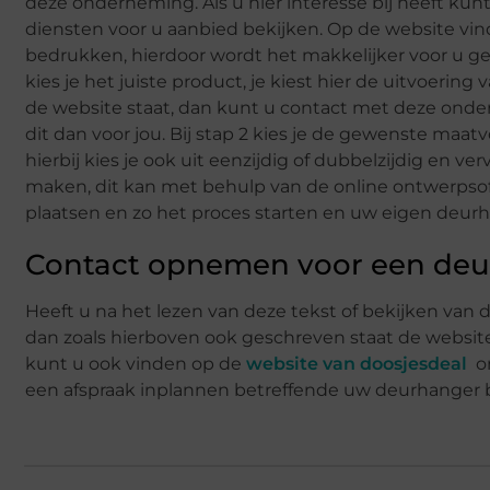
deze onderneming. Als u hier interesse bij heeft ku
diensten voor u aanbied bekijken. Op de website vin
bedrukken, hierdoor wordt het makkelijker voor u g
kies je het juiste product, je kiest hier de uitvoeri
de website staat, dan kunt u contact met deze ond
dit dan voor jou. Bij stap 2 kies je de gewenste maat
hierbij kies je ook uit eenzijdig of dubbelzijdig en v
maken, dit kan met behulp van de online ontwerpsoftw
plaatsen en zo het proces starten en uw eigen deur
Contact opnemen voor een de
Heeft u na het lezen van deze tekst of bekijken van
dan zoals hierboven ook geschreven staat de websit
kunt u ook vinden op de
website van doosjesdeal
on
een afspraak inplannen betreffende uw deurhanger