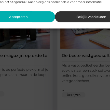
an het sitegebruik. Raadpleeg ons cookiebeleid voor meer informatie.
Accepteren
Bekijk Voorkeuren
je magazijn op orde te
De beste vastgoedsof
Als u vastgoedbeheerder be
 is de perfecte plek om al je
zoek is naar een stuk softwa
op te slaan, maar in de loop
online kunt gebruiken voor
vastgoedbeheer,
...
Bedrijven