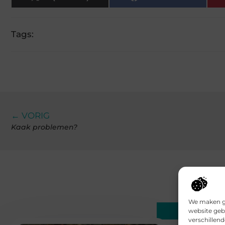
Tags:
← VORIG
Kaak problemen?
We maken ge
Gerelatee
website geb
verschillen