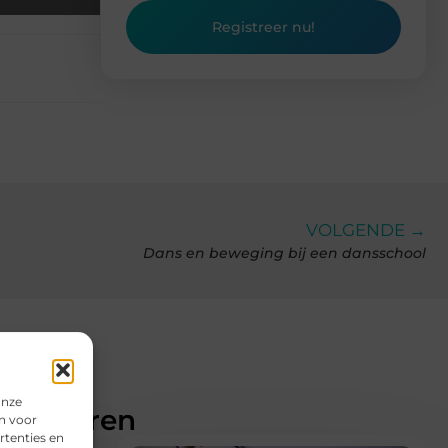
Registreer nu!
VOLGENDE →
Dans en beweging bij een dansschool
onze
teresseren
n voor
rtenties en