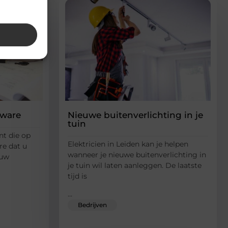
tware
Nieuwe buitenverlichting in je
tuin
nt die op
Elektricien in Leiden kan je helpen
re dat u
wanneer je nieuwe buitenverlichting in
 uw
je tuin wil laten aanleggen. De laatste
tijd is
...
Bedrijven