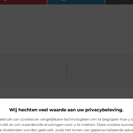
Wij hechten veel waarde aan uw privacybeleving.
bruik van cookies en vergelijkbare technologieën om te begrijpen hoe u 
rde artikelen
die u mogelijk in
ruikt en om waardevolle ervaringen voor u te creëren. Deze cookies kunne
de doeleinden worden gebruikt, zoals het tonen van gepersonaliseerde adve