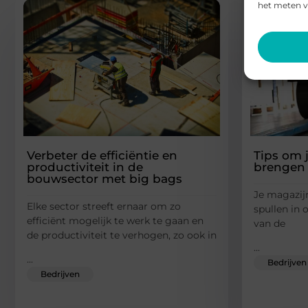
het meten v
Verbeter de efficiëntie en
Tips om 
productiviteit in de
brengen
bouwsector met big bags
Je magazijn
Elke sector streeft ernaar om zo
spullen in 
efficiënt mogelijk te werk te gaan en
van de
de productiviteit te verhogen, zo ook in
...
...
Bedrijven
Bedrijven