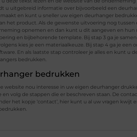
nt u deze tekst lezen en de website van de onderneming
dt u uitgebreid informatie over bijvoorbeeld een deurh
emaakt en kunt u sneller uw eigen deurhanger bedrukken
ng van het product. Als de gewenste uitvoering nog tussen
erneming opnemen en dan kunt u dit aangeven en hun r
voering en bijbehorende template. Bij stap 3 ga je samen
ervolgens kies je een materiaalkeuze. Bij stap 4 ga je een
are. En als laatste stap controleer je alles en kunt u d
hangers bedrukken.
urhanger bedrukken
 de website nou interesse in uw eigen deurhanger drukke
e en volg de stappen die er beschreven staan. De cont
der het kopje ‘contact’, hier kunt u al uw vragen kwijt 
 bedrukken.