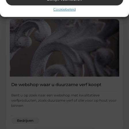
Cookiebeleid
De webshop waar u duurzame verf koopt
Bent u op zoek naar een webshop met kwalitatieve
verfproducten, zoals duurzame verf of olie voor op hout voor
binnen
...
Bedrijven