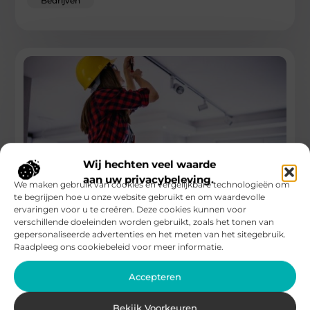
Bedrijven
Wij hechten veel waarde
aan uw privacybeleving.
We maken gebruik van cookies en vergelijkbare technologieën om
te begrijpen hoe u onze website gebruikt en om waardevolle
ervaringen voor u te creëren. Deze cookies kunnen voor
Nieuwe buitenverlichting in je tuin
verschillende doeleinden worden gebruikt, zoals het tonen van
gepersonaliseerde advertenties en het meten van het sitegebruik.
Elektricien in Leiden kan je helpen wanneer je nieuwe
Raadpleeg ons cookiebeleid voor meer informatie.
buitenverlichting in je tuin wil laten aanleggen. De laatste tijd
is
Accepteren
...
Bedrijven
Bekijk Voorkeuren