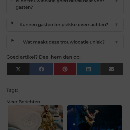
Is de trouwlocatie goed bereikbaar voor
▼
gasten?
Kunnen gasten ter plekke overnachten?
▼
Wat maakt deze trouwlocatie uniek?
▼
Goed artikel? Deel hem dan op:
X
Facebook
Pinterest
LinkedIn
Email
(Twitter)
Tags:
Meer Berichten