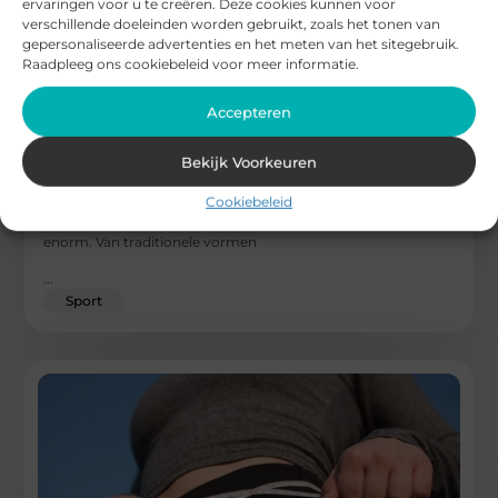
ervaringen voor u te creëren. Deze cookies kunnen voor
verschillende doeleinden worden gebruikt, zoals het tonen van
gepersonaliseerde advertenties en het meten van het sitegebruik.
Raadpleeg ons cookiebeleid voor meer informatie.
Accepteren
Verken verschillende manieren om te sporten:
van traditioneel tot innovatief
Bekijk Voorkeuren
Sporten is een integraal onderdeel geworden van ons
Cookiebeleid
dagelijks leven, en de diversiteit aan trainingsmethoden is
enorm. Van traditionele vormen
...
Sport