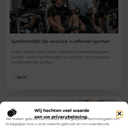
Symbiont360: De revolutie in effectief sporten
In een wereld waarin tijd en efficiëntie steeds belangrijker
worden, maakt Symbiont360 het verschil. Dit innovatieve
bedrijf heeft een unieke
...
Sport
Wij hechten veel waarde
aan uw privacybeleving.
We maken gebruik van cookies en vergelijkbare technologieën om
te begrijpen hoe u onze website gebruikt en om waardevolle