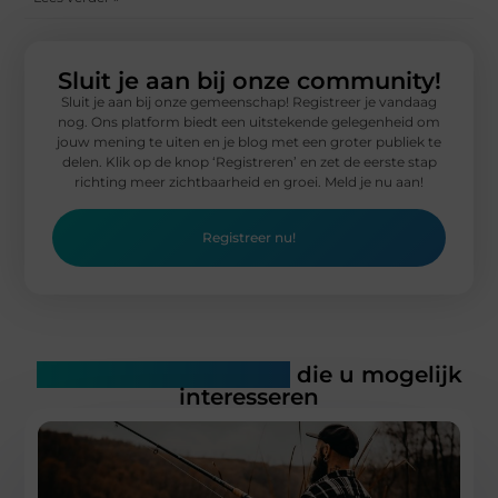
Sluit je aan bij onze community!
Sluit je aan bij onze gemeenschap! Registreer je vandaag
nog. Ons platform biedt een uitstekende gelegenheid om
jouw mening te uiten en je blog met een groter publiek te
delen. Klik op de knop ‘Registreren’ en zet de eerste stap
richting meer zichtbaarheid en groei. Meld je nu aan!
Registreer nu!
Gerelateerde artikelen
die u mogelijk
interesseren