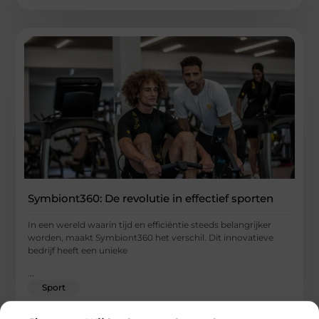
Symbiont360: De revolutie in effectief sporten
In een wereld waarin tijd en efficiëntie steeds belangrijker
worden, maakt Symbiont360 het verschil. Dit innovatieve
bedrijf heeft een unieke
...
Sport