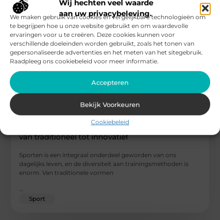
Wij hechten veel waarde
aan uw privacybeleving.
We maken gebruik van cookies en vergelijkbare technologieën om
te begrijpen hoe u onze website gebruikt en om waardevolle
ervaringen voor u te creëren. Deze cookies kunnen voor
verschillende doeleinden worden gebruikt, zoals het tonen van
gepersonaliseerde advertenties en het meten van het sitegebruik.
Raadpleeg ons cookiebeleid voor meer informatie.
Accepteren
Bekijk Voorkeuren
Cookiebeleid
Verken verschillende manieren om te sporten:
van traditioneel tot innovatief
Sporten is een integraal onderdeel geworden van ons
dagelijks leven, en de diversiteit aan trainingsmethoden is
enorm. Van traditionele vormen
...
Sport