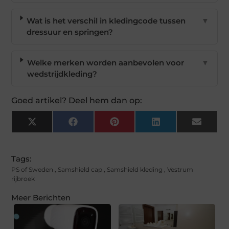
Wat is het verschil in kledingcode tussen
▼
dressuur en springen?
Welke merken worden aanbevolen voor
▼
wedstrijdkleding?
Goed artikel? Deel hem dan op:
X
Facebook
Pinterest
LinkedIn
Email
(Twitter)
Tags:
PS of Sweden
,
Samshield cap
,
Samshield kleding
,
Vestrum
rijbroek
Meer Berichten