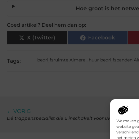
Hoe groot is het netw
Goed artikel? Deel hem dan op:
X (Twitter)
Facebook
bedrijfsruimte Almere
,
huur bedrijfspanden A
Tags:
← VORIG
Dé trappenspecialist die u inschakelt voor uw traprenova
We maken ge
website geb
verschillen
het meten v