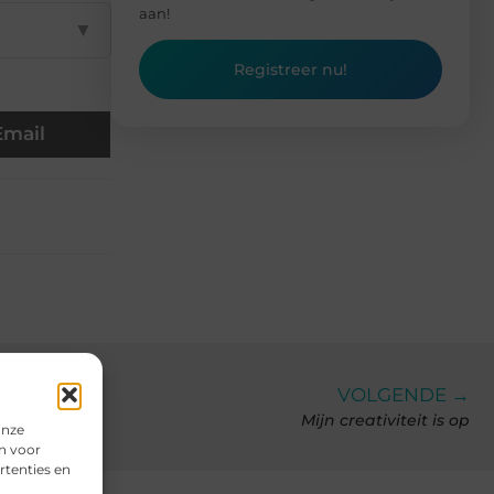
aan!
▼
Registreer nu!
Email
VOLGENDE →
Mijn creativiteit is op
onze
n voor
rtenties en