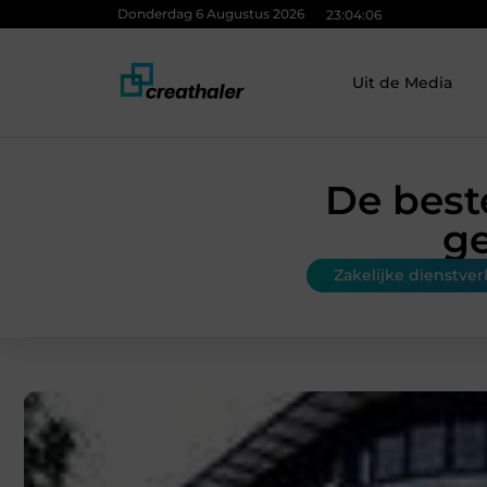
Donderdag 6 Augustus 2026
23:04:07
Uit de Media
De best
ge
Zakelijke dienstver