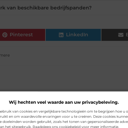
erk van beschikbare bedrijfspanden?
Pinterest
LinkedIn
lmere
Wij hechten veel waarde aan uw privacybeleving.
tie
bruik van cookies en vergelijkbare technologieën om te begrijpen hoe u 
ruikt en om waardevolle ervaringen voor u te creëren. Deze cookies kunne
de doeleinden worden gebruikt, zoals het tonen van gepersonaliseerde adve
an het sitegebruik. Raadpleeg ons cookiebeleid voor meer informatie.