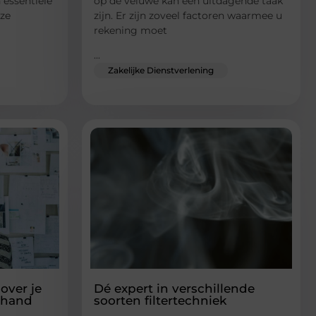
 essentiële
op de veluwe kan een uitdagende taak
oze
zijn. Er zijn zoveel factoren waarmee u
rekening moet
...
Zakelijke Dienstverlening
over je
Dé expert in verschillende
 hand
soorten filtertechniek