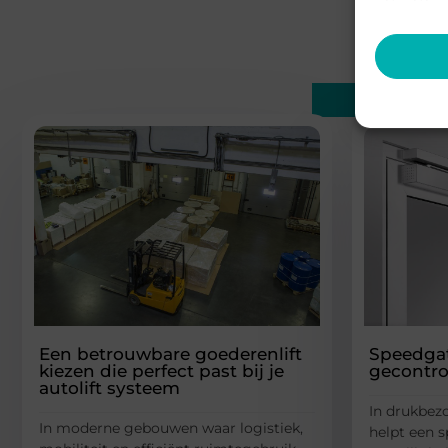
Gerelatee
Een betrouwbare goederenlift
Speedgat
kiezen die perfect past bij je
gecontro
autolift systeem
In drukbez
In moderne gebouwen waar logistiek,
helpt een 