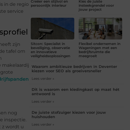
Creëer een stijlvol en
Kies de juiste
s in de regio
persoonlijk interieur
insteekgrendel voor
jouw project
ste service
sprofiel
heeft zijn
Sitcon: Specialist in
Flexibel ondernemen in
beveiliging, observatie
Wageningen met een
de tafel om
en innovatieve
bedrijfsruimte die
veiligheidsoplossingen
meegroeit
n
e makelaardij
Waarom ambitieuze bedrijven in Deventer
kiezen voor SEO als groeiversneller
 grote
drijfspanden
Lees verder »
Dit is waarom een kledingkast op maat hét
antwoord is
Lees verder »
sen nog
De juiste stofzuiger kiezen voor jouw
huishouden
e inspectie.
Lees verder »
t z wordt u