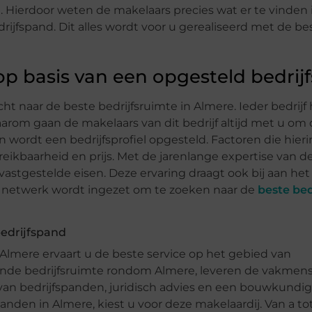
Hierdoor weten de makelaars precies wat er te vinden i
ijfspand. Dit alles wordt voor u gerealiseerd met de be
 basis van een opgesteld bedrijf
cht naar de beste bedrijfsruimte in Almere. Ieder bedrijf 
rom gaan de makelaars van dit bedrijf altijd met u om 
wordt een bedrijfsprofiel opgesteld. Factoren die hieri
kbaarheid en prijs. Met de jarenlange expertise van d
e vastgestelde eisen. Deze ervaring draagt ook bij aan het
Dit netwerk wordt ingezet om te zoeken naar de
beste be
bedrijfspand
Almere ervaart u de beste service op het gebied van
sende bedrijfsruimte rondom Almere, leveren de vakmen
 van bedrijfspanden, juridisch advies en een bouwkundig
anden in Almere, kiest u voor deze makelaardij. Van a to