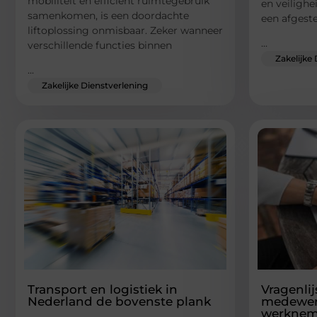
mobiliteit en efficiënt ruimtegebruik
en veilighe
samenkomen, is een doordachte
een afgest
liftoplossing onmisbaar. Zeker wanneer
...
verschillende functies binnen
Zakelijke
...
Zakelijke Dienstverlening
Transport en logistiek in
Vragenlij
Nederland de bovenste plank
medewer
werknem