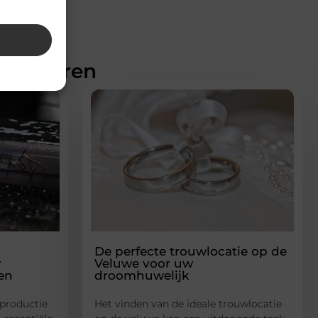
teresseren
De perfecte trouwlocatie op de
r
Veluwe voor uw
en
droomhuwelijk
 productie
Het vinden van de ideale trouwlocatie