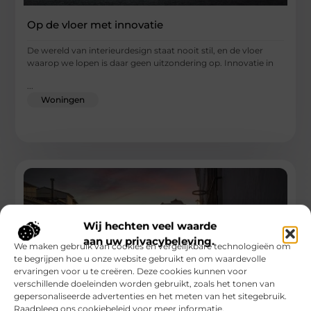
Op de vloer met innovatie
De wereld van interieurdesign staat nooit stil, en de vloer
waarop we lopen is daar geen uitzondering op. Innovatie in
...
Woningen
Wij hechten veel waarde
aan uw privacybeleving.
We maken gebruik van cookies en vergelijkbare technologieën om
te begrijpen hoe u onze website gebruikt en om waardevolle
ervaringen voor u te creëren. Deze cookies kunnen voor
verschillende doeleinden worden gebruikt, zoals het tonen van
gepersonaliseerde advertenties en het meten van het sitegebruik.
Raadpleeg ons cookiebeleid voor meer informatie.