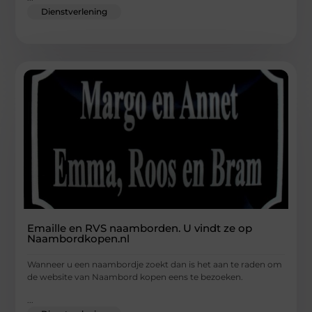
Dienstverlening
Emaille en RVS naamborden. U vindt ze op
Naambordkopen.nl
Wanneer u een naambordje zoekt dan is het aan te raden om
de website van Naambord kopen eens te bezoeken.
...