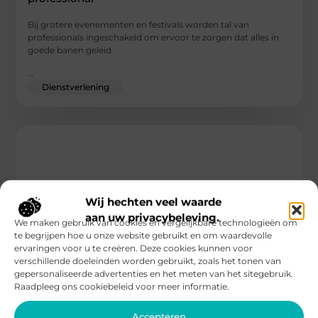
Bij grotere evenementen en festivals worden tal van
professionals ingeschakeld om ervoor te zorgen dat alles in
goede banen geleid
...
Dienstverlening
Wij hechten veel waarde
aan uw privacybeleving.
We maken gebruik van cookies en vergelijkbare technologieën om
te begrijpen hoe u onze website gebruikt en om waardevolle
ervaringen voor u te creëren. Deze cookies kunnen voor
verschillende doeleinden worden gebruikt, zoals het tonen van
gepersonaliseerde advertenties en het meten van het sitegebruik.
Raadpleeg ons cookiebeleid voor meer informatie.
Oplossingen van Health Cloud Initiative: Voor
wie zijn ze bestemd?
Accepteren