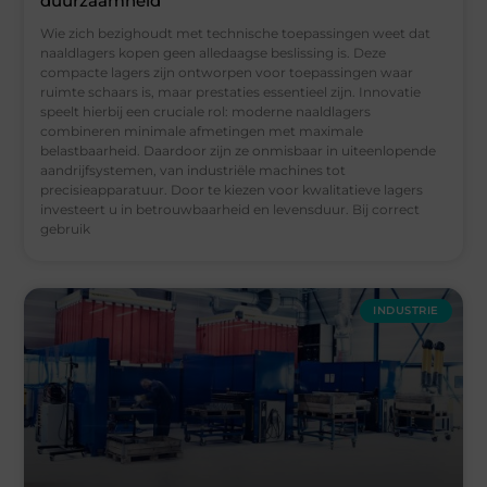
duurzaamheid
Wie zich bezighoudt met technische toepassingen weet dat
naaldlagers kopen geen alledaagse beslissing is. Deze
compacte lagers zijn ontworpen voor toepassingen waar
ruimte schaars is, maar prestaties essentieel zijn. Innovatie
speelt hierbij een cruciale rol: moderne naaldlagers
combineren minimale afmetingen met maximale
belastbaarheid. Daardoor zijn ze onmisbaar in uiteenlopende
aandrijfsystemen, van industriële machines tot
precisieapparatuur. Door te kiezen voor kwalitatieve lagers
investeert u in betrouwbaarheid en levensduur. Bij correct
gebruik
INDUSTRIE