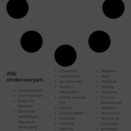
Financieel
Rechten
Alle
Gezondheid
Sport
onderwerpen
Groothandel
Telefonie
Health /
Testing
Aanbiedingen
Alternative
Toerisme
Alarmsysteem
Hobby en vrije
Tuin en
Auto's en
tijd
buitenleven
Motoren
Horeca
Vakantie
Banen en
Huishoudelijk
Verbouwen
opleidingen
Industrie
Vervoer en
Beauty en
Internet
transport
verzorging
Internet
Winkelen