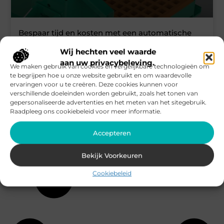
Bespaar tijd en kosten met een automatische
zeefinstallatie
Wij hechten veel waarde
Als u aanzienlijk tijd wilt besparen bij het productieproces, dan
aan uw privacybeleving.
We maken gebruik van cookies en vergelijkbare technologieën om
is een zeefinstallatie een aankoop die u zeker in overweging
te begrijpen hoe u onze website gebruikt en om waardevolle
moet nemen. Met deze installatie kunt u snel en eenvoudig
ervaringen voor u te creëren. Deze cookies kunnen voor
materialen van elkaar scheiden. Het is daarbij tevens mogelijk
verschillende doeleinden worden gebruikt, zoals het tonen van
om beide materialen te behouden en vervolgens weer te
gepersonaliseerde advertenties en het meten van het sitegebruik.
gebruiken in het verdere productieproces. De zeefinstallatie
Raadpleeg ons cookiebeleid voor meer informatie.
kan geleverd worden met een opvangreservoir voor datgene
wat door de zeef valt. Wat er
Accepteren
Bekijk Voorkeuren
Cookiebeleid