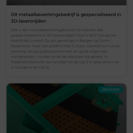
Dit metaalbewerkingsbedrijf is gespecialiseerd in
3D-lasersnijden
Wilt u een metaalbewerkingsbedrijf inschakelen dat
gespecialiseerd is in 3D-lasersnijden? Dan is BOZ Group het
bedrijf dat u zoekt! Ze zijn gevestigd in Bergen op Zoom,
Nederland, maar zijn actief in heel Europa. Dankzij hun ruime
ervaring, hoog opgeleid personeel, en goed uitgeruste
werkplaatsen, worden ze als de absolute top gezien. In
Nederland behoren ze namelijk tot de top 3 in deze sector en
in Europa in de top 10.
INDUSTRIE