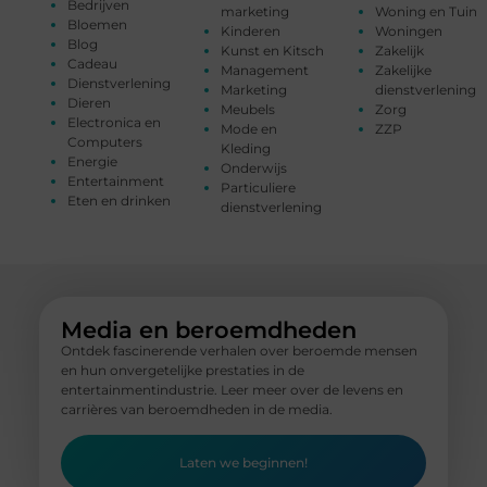
Bedrijven
marketing
Woning en Tuin
Bloemen
Kinderen
Woningen
Blog
Kunst en Kitsch
Zakelijk
Cadeau
Management
Zakelijke
Dienstverlening
Marketing
dienstverlening
Dieren
Meubels
Zorg
Electronica en
Mode en
ZZP
Computers
Kleding
Energie
Onderwijs
Entertainment
Particuliere
Eten en drinken
dienstverlening
Media en beroemdheden
Ontdek fascinerende verhalen over beroemde mensen
en hun onvergetelijke prestaties in de
entertainmentindustrie. Leer meer over de levens en
carrières van beroemdheden in de media.
Laten we beginnen!