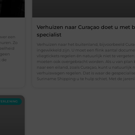
Verhuizen naar Curaçao doet u met 
specialist
 over een
huren. Zo
Verhuizen naar het buitenland, bijvoorbeeld Cura
veelheid
ingewikkeld zijn. U moet een flink aantal docum
k geen
vliegtickets regelen én natuurlijk niet te verge
t de
moeten ook overgebracht worden. Als u van plan 
naar een eiland, zoals Curaçao, kunt u natuurlijk 
verhuiswagen regelen. Dat is waar de gespeciali
Suriname Shipping u te hulp schiet. Met de jaren
VERLENING