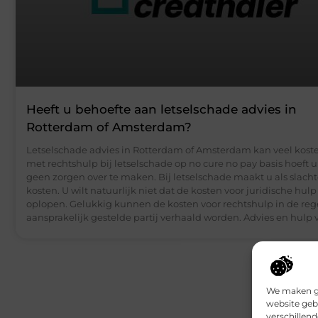
Heeft u behoefte aan letselschade advies in
Rotterdam of Amsterdam?
Letselschade advies in Rotterdam of Amsterdam kan veel kost
met rechtshulp bij letselschade op no cure no pay basis hoeft u
geen zorgen over te maken. Bij letselschade maakt u als slachto
kosten. U wilt natuurlijk niet dat de kosten voor juridische hul
oplopen. Gelukkig kunnen de kosten voor rechtshulp in de reg
aansprakelijk gestelde partij verhaald worden. Advies en hulp 
We maken ge
website geb
verschillen