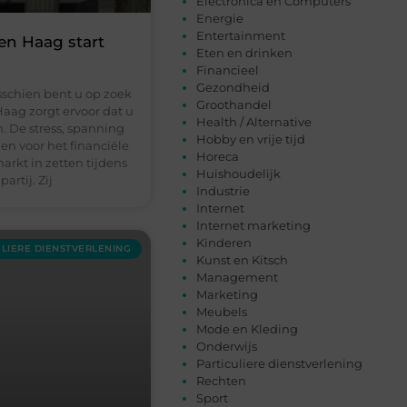
Electronica en Computers
Energie
Entertainment
en Haag start
Eten en drinken
Financieel
Gezondheid
schien bent u op zoek
Groothandel
aag zorgt ervoor dat u
Health / Alternative
 De stress, spanning
Hobby en vrije tijd
en voor het financiële
Horeca
arkt in zetten tijdens
Huishoudelijk
artij. Zij
Industrie
Internet
Internet marketing
Kinderen
ULIERE DIENSTVERLENING
Kunst en Kitsch
Management
Marketing
Meubels
Mode en Kleding
Onderwijs
Particuliere dienstverlening
Rechten
Sport