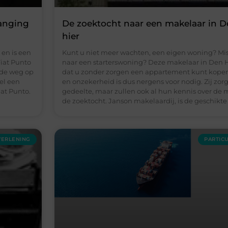
vanging
De zoektocht naar een makelaar in D
hier
en is een
Kunt u niet meer wachten, een eigen woning? Mis
Fiat Punto
naar een starterswoning? Deze makelaar in Den H
 de weg op
dat u zonder zorgen een appartement kunt kopen.
el een
en onzekerheid is dus nergens voor nodig. Zij zorg
at Punto.
gedeelte, maar zullen ook al hun kennis over de m
de zoektocht. Janson makelaardij, is de geschikte p
VERLENING
PARTIC