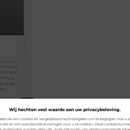
en, maar
 zich daar
ffer veel
p te hoog
el op de
van
Wij hechten veel waarde aan uw privacybeleving.
bruik van cookies en vergelijkbare technologieën om te begrijpen hoe u 
ruikt en om waardevolle ervaringen voor u te creëren. Deze cookies kunne
de doeleinden worden gebruikt, zoals het tonen van gepersonaliseerde adve