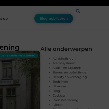
t op
Blog publiceren
lening
Alle onderwerpen
ULIERE DIENSTVERLENING
Aanbiedingen
Alarmsysteem
Auto's en Motoren
Banen en opleidingen
Beauty en verzorging
Bedrijven
Bloemen
Blog
Cadeau
Dienstverlening
Dieren