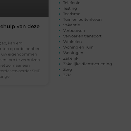
Telefonie
Testing
Toerisme
Tuin en buitenleven
Vakantie
behulp van deze
Verbouwen
Vervoer en transport
Winkelen
çao, kan erg
Woning en Tuin
enten op orde hebben,
Woningen
ten: uw eigendommen
Zakelijk
bent om te verhuizen
Zakelijke dienstverlening
niet zo maar een
Zorg
seerde vervoerder SME
ZZP
lange