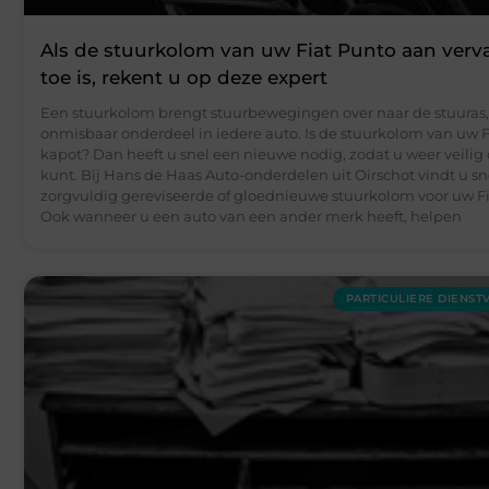
Als de stuurkolom van uw Fiat Punto aan ver
toe is, rekent u op deze expert
Een stuurkolom brengt stuurbewegingen over naar de stuuras, 
onmisbaar onderdeel in iedere auto. Is de stuurkolom van uw 
kapot? Dan heeft u snel een nieuwe nodig, zodat u weer veilig
kunt. Bij Hans de Haas Auto-onderdelen uit Oirschot vindt u sn
zorgvuldig gereviseerde of gloednieuwe stuurkolom voor uw Fi
Ook wanneer u een auto van een ander merk heeft, helpen
PARTICULIERE DIENST