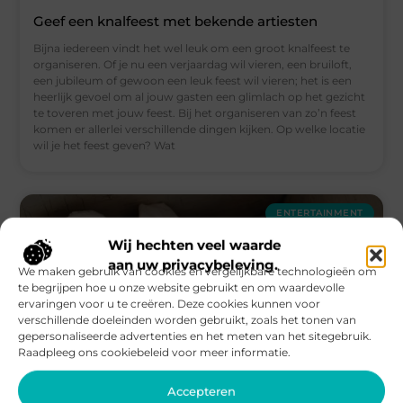
Geef een knalfeest met bekende artiesten
Bijna iedereen vindt het wel leuk om een groot knalfeest te
organiseren. Of je nu een verjaardag wil vieren, een bruiloft,
een jubileum of gewoon een leuk feest wil vieren; het is een
heerlijk gevoel om al jouw gasten een glimlach op het gezicht
te toveren met jouw feest. Bij het organiseren van zo’n feest
komen er allerlei verschillende dingen kijken. Op welke locatie
wil je het feest geven? Wat
ENTERTAINMENT
Wij hechten veel waarde
aan uw privacybeleving.
We maken gebruik van cookies en vergelijkbare technologieën om
te begrijpen hoe u onze website gebruikt en om waardevolle
ervaringen voor u te creëren. Deze cookies kunnen voor
verschillende doeleinden worden gebruikt, zoals het tonen van
gepersonaliseerde advertenties en het meten van het sitegebruik.
Raadpleeg ons cookiebeleid voor meer informatie.
Accepteren