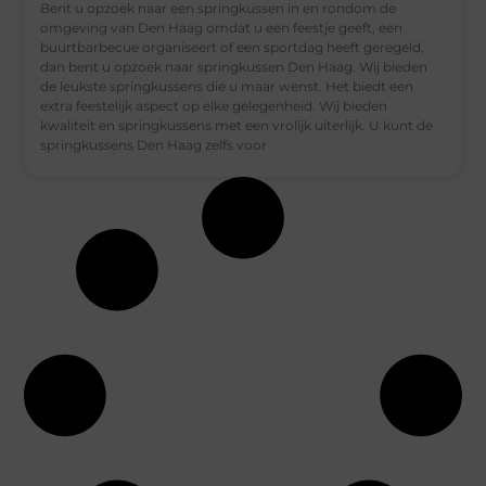
Bent u opzoek naar een springkussen in en rondom de
omgeving van Den Haag omdat u een feestje geeft, een
buurtbarbecue organiseert of een sportdag heeft geregeld,
dan bent u opzoek naar springkussen Den Haag. Wij bieden
de leukste springkussens die u maar wenst. Het biedt een
extra feestelijk aspect op elke gelegenheid. Wij bieden
kwaliteit en springkussens met een vrolijk uiterlijk. U kunt de
springkussens Den Haag zelfs voor