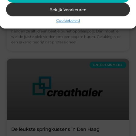
Feestelijke artikelen
Stel je geeft een verjaardagsfeest, wat zou dan gepast zijn
Bekijk Voorkeuren
voor het feestje? Ik zou zeggen: mooie huur een pop! Een pop
is ideaal voor een feestje, omdat het een gezellige sfeer
Cookiebeleid
creëert. Daarnaast vinden de kinderen het altijd leuk en
hangen ze altijd een beetje bij het opblaaspop. Dan moet je
wel de juiste plek vinden om een pop te huren. Gelukkig is er
een erkend bedrijf dat professioneel
ENTERTAINMENT
De leukste springkussens in Den Haag