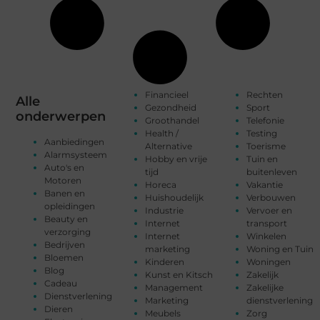
Financieel
Rechten
Alle
Gezondheid
Sport
onderwerpen
Groothandel
Telefonie
Health /
Testing
Aanbiedingen
Alternative
Toerisme
Alarmsysteem
Hobby en vrije
Tuin en
Auto's en
tijd
buitenleven
Motoren
Horeca
Vakantie
Banen en
Huishoudelijk
Verbouwen
opleidingen
Industrie
Vervoer en
Beauty en
Internet
transport
verzorging
Internet
Winkelen
Bedrijven
marketing
Woning en Tuin
Bloemen
Kinderen
Woningen
Blog
Kunst en Kitsch
Zakelijk
Cadeau
Management
Zakelijke
Dienstverlening
Marketing
dienstverlening
Dieren
Meubels
Zorg