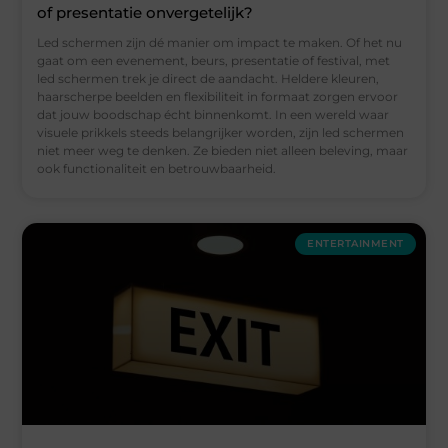
of presentatie onvergetelijk?
Led schermen zijn dé manier om impact te maken. Of het nu
gaat om een evenement, beurs, presentatie of festival, met
led schermen trek je direct de aandacht. Heldere kleuren,
haarscherpe beelden en flexibiliteit in formaat zorgen ervoor
dat jouw boodschap écht binnenkomt. In een wereld waar
visuele prikkels steeds belangrijker worden, zijn led schermen
niet meer weg te denken. Ze bieden niet alleen beleving, maar
ook functionaliteit en betrouwbaarheid.
ENTERTAINMENT