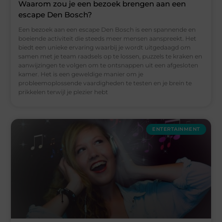
Waarom zou je een bezoek brengen aan een
escape Den Bosch?
Een bezoek aan een escape Den Bosch is een spannende en
boeiende activiteit die steeds meer mensen aanspreekt. Het
biedt een unieke ervaring waarbij je wordt uitgedaagd om
samen met je team raadsels op te lossen, puzzels te kraken en
aanwijzingen te volgen om te ontsnappen uit een afgesloten
kamer. Het is een geweldige manier om je
probleemoplossende vaardigheden te testen en je brein te
prikkelen terwijl je plezier hebt
ENTERTAINMENT