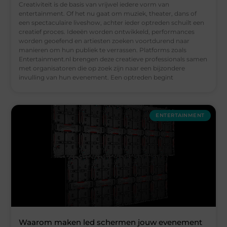
Creativiteit is de basis van vrijwel iedere vorm van
entertainment. Of het nu gaat om muziek, theater, dans of
een spectaculaire liveshow, achter ieder optreden schuilt een
creatief proces. Ideeën worden ontwikkeld, performances
worden geoefend en artiesten zoeken voortdurend naar
manieren om hun publiek te verrassen. Platforms zoals
Entertainment.nl brengen deze creatieve professionals samen
met organisatoren die op zoek zijn naar een bijzondere
invulling van hun evenement. Een optreden begint
ENTERTAINMENT
Waarom maken led schermen jouw evenement