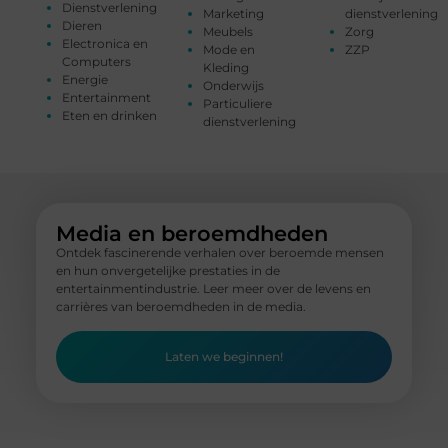
Dienstverlening
Marketing
dienstverlening
Dieren
Meubels
Zorg
Electronica en
Mode en
ZZP
Computers
Kleding
Energie
Onderwijs
Entertainment
Particuliere
Eten en drinken
dienstverlening
Media en beroemdheden
Ontdek fascinerende verhalen over beroemde mensen
en hun onvergetelijke prestaties in de
entertainmentindustrie. Leer meer over de levens en
carrières van beroemdheden in de media.
Laten we beginnen!