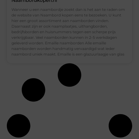
Naambordkopen.nl
Wanneer u een naambordje zoekt dan is het aan te raden om
de website van Naambord kopen eens te bezoeken. U kunt
hier een groot assortiment aan naamborden vinden.
Daarnaast zijn er ook naamplaatjes, uithangborden,
bedrijfsborden en huisnummers tegen een scherpe prijs
verkrijgbaar. Veel naamborden kunnen in 2-5 werkdagen
geleverd worden. Emaille naamborden Alle emaille
naamborden worden handmatig vervaardigd wat ieder
naambord uniek maakt. Emaille is een glazuurlaagje van glas