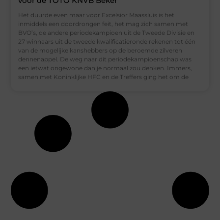
voor de TOTO KNVB Beker
Het duurde even maar voor Excelsior Maassluis is het
inmiddels een doordrongen feit, het mag zich samen met
BVO’s, de andere periodekampioen uit de Tweede Divisie en
27 winnaars uit de tweede kwalificatieronde rekenen tot één
van de mogelijke kanshebbers op de beroemde zilveren
dennenappel. De weg naar dit periodekampioenschap was
een ietwat ongewone dan je normaal zou denken. Immers,
samen met Koninklijke HFC en de Treffers ging het om de