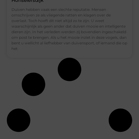
Honselersdijk
Duiven hebben vaak een slechte reputatie. Mensen
omschrijven ze als vliegende ratten en klagen over de
overlast. Toch hoeft dit niet altijd zo te zijn. U weet
waarschijnlijk als geen ander dat duiven mooie en intelligente
dieren zijn. In het verleden werden zij bovendien ingeschakeld
om post te brengen. Als u het mooie inziet in deze vogels, dan
bent u wellicht al liefhebber van duivensport, of iemand die op
het