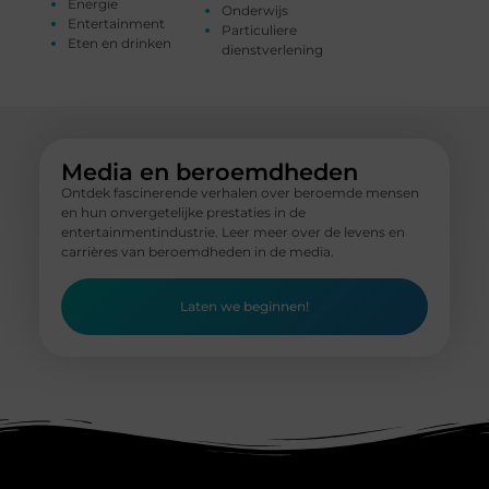
Energie
Onderwijs
Entertainment
Particuliere
Eten en drinken
dienstverlening
Media en beroemdheden
Ontdek fascinerende verhalen over beroemde mensen
en hun onvergetelijke prestaties in de
entertainmentindustrie. Leer meer over de levens en
carrières van beroemdheden in de media.
Laten we beginnen!