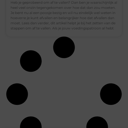
Heb je geprobeerd om af te vallen? Dan ben je waarschijnlijk al
heel veel onzin tegengekomen over hoe dat dan zou moeten.
Je bent nu al een poosje bezig en wil nu eindelijk wel weten in
hoeverre je kunt afvallen en belangrijker hoe dat afvallen dan
moet. Lees dan verder, dit artikel helpt je bij het zetten van de
stappen om af te vallen. Als je jouw voedingspatroon al hebt