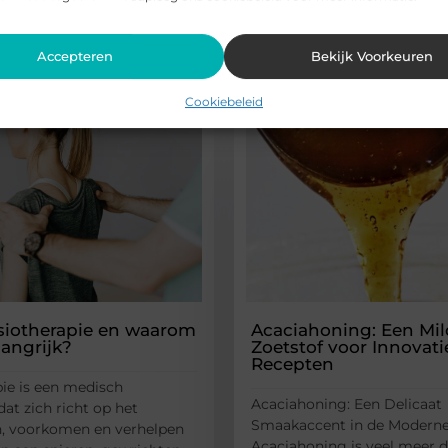
Accepteren
Bekijk Voorkeuren
rde artikelen
die u mogelijk in
Cookiebeleid
ysiotherapie en waarom
Acaciahoning: Een Mi
langrijk?
Zoetstof voor Innovati
Recepten
pie is een medisch
Acaciahoning: Een Delicaat
at zich richt op het
Smaakaccent in de Modern
, voorkomen en verhelpen
Acaciahoning is veel meer d