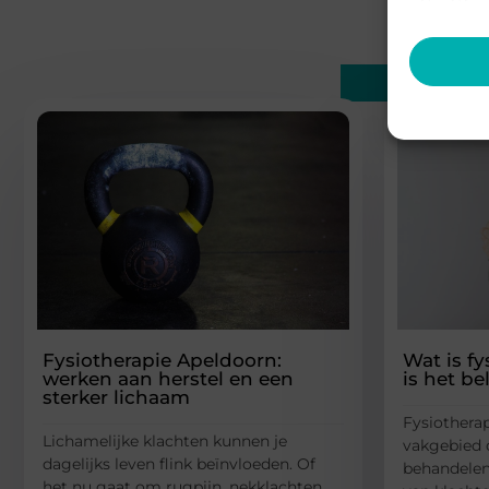
Gerelatee
Fysiotherapie Apeldoorn:
Wat is f
werken aan herstel en een
is het be
sterker lichaam
Fysiothera
Lichamelijke klachten kunnen je
vakgebied d
dagelijks leven flink beïnvloeden. Of
behandelen
het nu gaat om rugpijn, nekklachten,