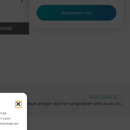
▼
Registreer nu!
Email
VOLGENDE →
Heb je een medische aandoening? Let op deze dingen bij het vergelijken van jouw reisverzekering
onze
n voor
rtenties en