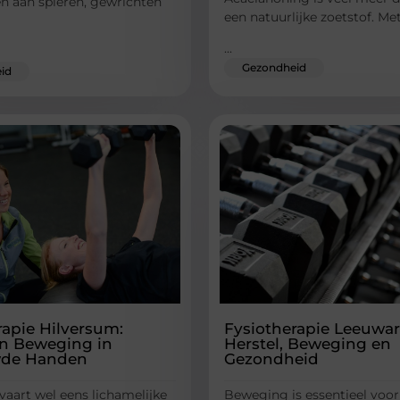
en aan spieren, gewrichten
een natuurlijke zoetstof. Met
...
Gezondheid
id
rapie Hilversum:
Fysiotherapie Leeuwa
en Beweging in
Herstel, Beweging en
wde Handen
Gezondheid
vaart wel eens lichamelijke
Beweging is essentieel voor