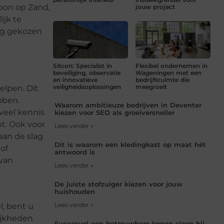
Loon op Zand,
jouw project
ijk te
ng gekozen
Sitcon: Specialist in
Flexibel ondernemen in
beveiliging, observatie
Wageningen met een
en innovatieve
bedrijfsruimte die
veiligheidsoplossingen
meegroeit
elpen. Dit
bben.
Waarom ambitieuze bedrijven in Deventer
veel kennis
kiezen voor SEO als groeiversneller
ht. Ook voor
Lees verder »
aan de slag
Dit is waarom een kledingkast op maat hét
of
antwoord is
 van
Lees verder »
De juiste stofzuiger kiezen voor jouw
huishouden
Lees verder »
l, bent u
ijkheden
Succesvol een betrouwbare kopen sloep bij