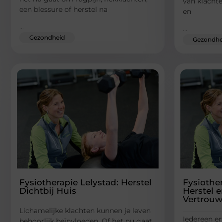
van klacht
een blessure of herstel na
en
...
...
Gezondheid
Gezondhe
Fysiotherapie Lelystad: Herstel
Fysiothe
Dichtbij Huis
Herstel 
Vertrou
Lichamelijke klachten kunnen je leven
Iedereen er
behoorlijk beïnvloeden. Of het nu gaat