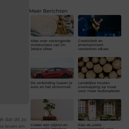
Meer Berichten
Alles over verzorgende
Creativiteit en
moisturizers van Dr.
entertainment
Jetske Ultee
versterken elkaar
De verbinding tussen je
Landelijke houten
auto en het stroomnet
overkapping op maat
voor meer buitenplezier
jk dat dit zo
Creëer een stijlvol en
Kies de juiste
ks leven en
persoonlijk interieur
insteekgrendel voor