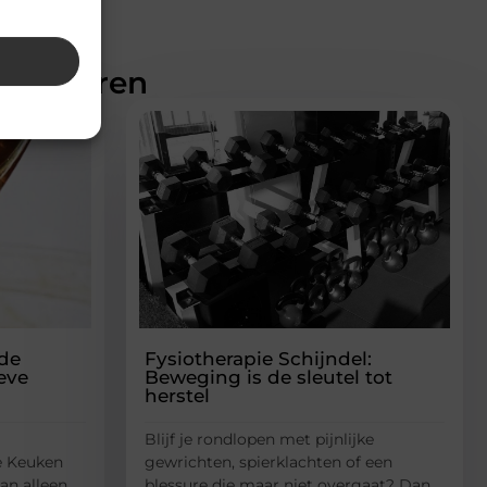
teresseren
lde
Fysiotherapie Schijndel:
eve
Beweging is de sleutel tot
herstel
Blijf je rondlopen met pijnlijke
e Keuken
gewrichten, spierklachten of een
an alleen
blessure die maar niet overgaat? Dan