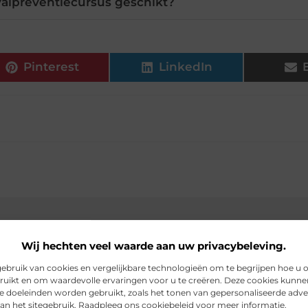
valpreventiecursus geschikt?
Pinterest
LinkedIn
e theorie met een DagCursus
Wij hechten veel waarde aan uw privacybeleving.
bruik van cookies en vergelijkbare technologieën om te begrijpen hoe u 
ruikt en om waardevolle ervaringen voor u te creëren. Deze cookies kunne
de doeleinden worden gebruikt, zoals het tonen van gepersonaliseerde adve
an het sitegebruik. Raadpleeg ons cookiebeleid voor meer informatie.