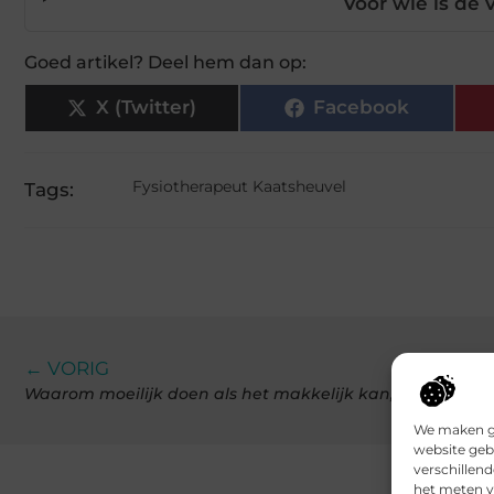
Voor wie is de 
Goed artikel? Deel hem dan op:
X (Twitter)
Facebook
Fysiotherapeut Kaatsheuvel
Tags:
← VORIG
Waarom moeilijk doen als het makkelijk kan, haal snel j
We maken ge
website geb
verschillen
het meten v