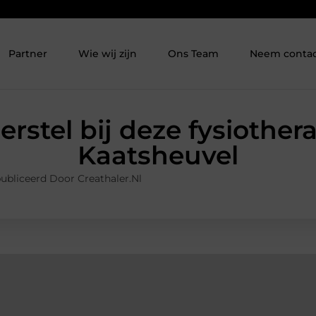
Partner
Wie wij zijn
Ons Team
Neem contac
erstel bij deze fysiother
Kaatsheuvel
ubliceerd Door Creathaler.nl