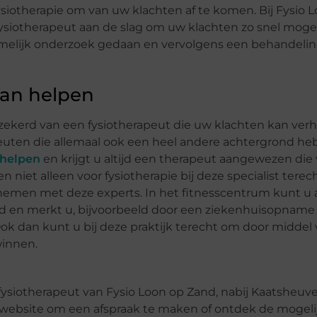
fysiotherapie om van uw klachten af te komen. Bij Fysio 
fysiotherapeut aan de slag om uw klachten zo snel mogel
hamelijk onderzoek gedaan en vervolgens een behandeli
 kan helpen
verzekerd van een fysiotherapeut die uw klachten kan verh
peuten die allemaal ook een heel andere achtergrond he
rhelpen
en krijgt u altijd een therapeut aangewezen die 
niet alleen voor fysiotherapie bij deze specialist terec
pnemen met deze experts. In het fitnesscentrum kunt u 
tijd en merkt u, bijvoorbeeld door een ziekenhuisopname 
Ook dan kunt u bij deze praktijk terecht om door middel
winnen.
fysiotherapeut van Fysio Loon op Zand, nabij Kaatsheuve
 website om een afspraak te maken of ontdek de mogel