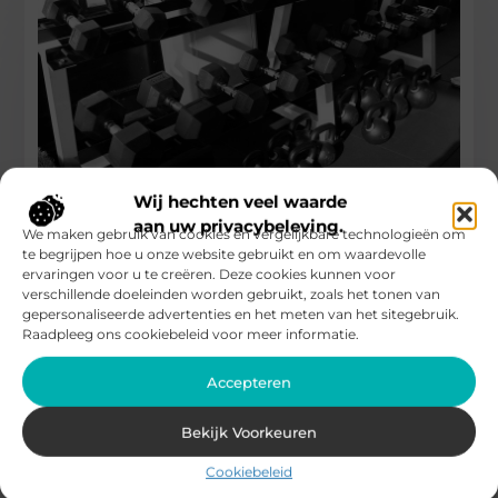
Wij hechten veel waarde
Fysiotherapie Schijndel: Beweging is de sleutel
aan uw privacybeleving.
tot herstel
We maken gebruik van cookies en vergelijkbare technologieën om
te begrijpen hoe u onze website gebruikt en om waardevolle
ervaringen voor u te creëren. Deze cookies kunnen voor
Blijf je rondlopen met pijnlijke gewrichten, spierklachten of
verschillende doeleinden worden gebruikt, zoals het tonen van
een blessure die maar niet overgaat? Dan is het tijd om
gepersonaliseerde advertenties en het meten van het sitegebruik.
professionele
Raadpleeg ons cookiebeleid voor meer informatie.
...
Gezondheid
Accepteren
Bekijk Voorkeuren
Cookiebeleid