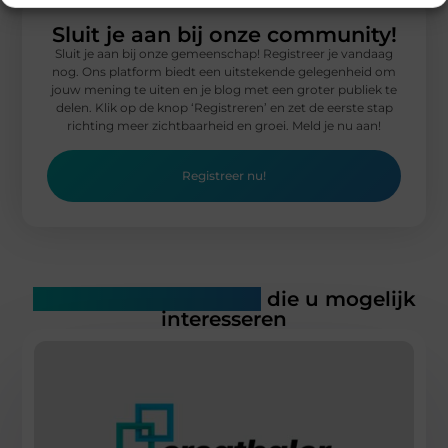
Sluit je aan bij onze community!
Sluit je aan bij onze gemeenschap! Registreer je vandaag
nog. Ons platform biedt een uitstekende gelegenheid om
jouw mening te uiten en je blog met een groter publiek te
delen. Klik op de knop ‘Registreren’ en zet de eerste stap
richting meer zichtbaarheid en groei. Meld je nu aan!
Registreer nu!
Gerelateerde artikelen
die u mogelijk
interesseren