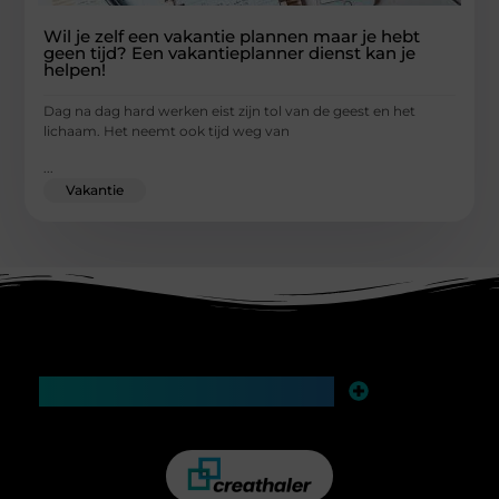
Wil je zelf een vakantie plannen maar je hebt
geen tijd? Een vakantieplanner dienst kan je
helpen!
Dag na dag hard werken eist zijn tol van de geest en het
lichaam. Het neemt ook tijd weg van
...
Vakantie
Main Links
Links kopen voor SEO: slimme zet of risico voor je website?
Geld verdienen op internet: hoe je in 2025 slim en realistisch online inkomsten opbouwt