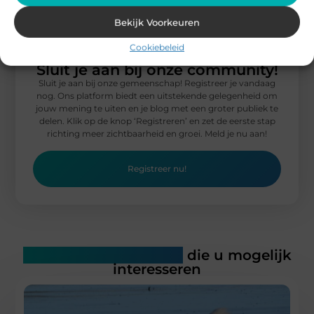
Lees verder »
Bekijk Voorkeuren
Cookiebeleid
Sluit je aan bij onze community!
Sluit je aan bij onze gemeenschap! Registreer je vandaag
nog. Ons platform biedt een uitstekende gelegenheid om
jouw mening te uiten en je blog met een groter publiek te
delen. Klik op de knop ‘Registreren’ en zet de eerste stap
richting meer zichtbaarheid en groei. Meld je nu aan!
Registreer nu!
Gerelateerde artikelen
die u mogelijk
interesseren