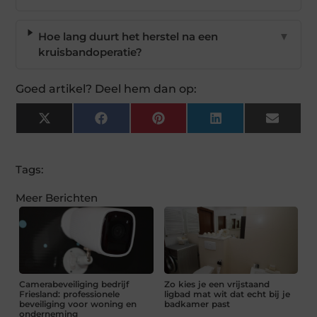
Hoe lang duurt het herstel na een
▼
kruisbandoperatie?
Goed artikel? Deel hem dan op:
X
Facebook
Pinterest
LinkedIn
Email
(Twitter)
Tags:
Meer Berichten
Camerabeveiliging bedrijf
Zo kies je een vrijstaand
Friesland: professionele
ligbad mat wit dat echt bij je
beveiliging voor woning en
badkamer past
onderneming