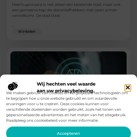
Heerhugowaard is niet alleen een bloeiende stad, maar ook
een gemeenschap die dierenliefhebbers met open armen
verwelkomt. De stad staat
...
Winkelen
Wij hechten veel waarde
aan uw privacybeleving.
We maken gebruik van cookies en vergelijkbare technologieën om
te begrijpen hoe u onze website gebruikt en om waardevolle
ervaringen voor u te creëren. Deze cookies kunnen voor
verschillende doeleinden worden gebruikt, zoals het tonen van
gepersonaliseerde advertenties en het meten van het sitegebruik.
Raadpleeg ons cookiebeleid voor meer informatie.
Deurwaarders in Alkmaar Begrijpen en Omgaan
met de Processen
Accepteren
Inleiding tot de Rol van een Deurwaarder in Alkmaar In