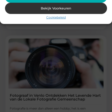
Alkmaar worden deurwaarders vaak gezien als een
Bekijk Voorkeuren
noodgeval in het
...
Cookiebeleid
Winkelen
Fotograaf in Venlo Ontdekken Het Levende Hart
van de Lokale Fotografie Gemeenschap
Fotografie is meer dan alleen een hobby; het is een