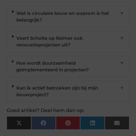
Wat is circulaire bouw en waarom is het
▼
belangrijk?
Voert Scholte op Reimer ook
▼
renovatieprojecten uit?
Hoe wordt duurzaamheid
▼
geïmplementeerd in projecten?
Kan ik actief betrokken zijn bij mijn
▼
bouwproject?
Goed artikel? Deel hem dan op:
X
Facebook
Pinterest
LinkedIn
Email
(Twitter)