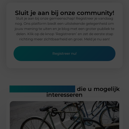
Sluit je aan bij onze community!
Sluit je aan bij onze gemeenschap! Registreer je vandaag
nog. Ons platform biedt een uitstekende gelegenheid om
jouw mening te uiten en je blog met een groter publiek te
delen. Klik op de knop ‘Registreren’ en zet de eerste stap
richting meer zichtbaarheid en groei. Meld je nu aan!
Registreer nu!
Gerelateerde artikelen
die u mogelijk
interesseren