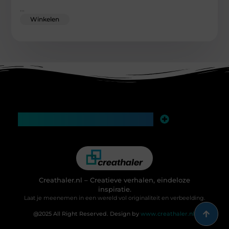
...
Winkelen
Main Links
Links kopen voor SEO: slimme zet of risico voor je website?
Geld verdienen op internet: hoe je in 2025 slim en realistisch online inkomsten opbouwt
Creathaler.nl – Creatieve verhalen, eindeloze
inspiratie.
Laat je meenemen in een wereld vol originaliteit en verbeelding.
@2025 All Right Reserved. Design by
www.creathaler.nl.