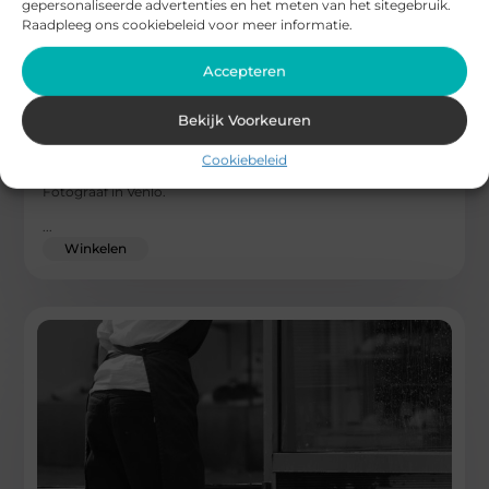
gepersonaliseerde advertenties en het meten van het sitegebruik.
Raadpleeg ons cookiebeleid voor meer informatie.
Accepteren
Fotograaf in Venlo Ontdekken Het Levende Hart
van de Lokale Fotografie Gemeenschap
Bekijk Voorkeuren
Fotografie is meer dan alleen een hobby; het is een
Cookiebeleid
kunstvorm die emoties vastlegt en verhalen vertelt.
Fotograaf in Venlo.
...
Winkelen