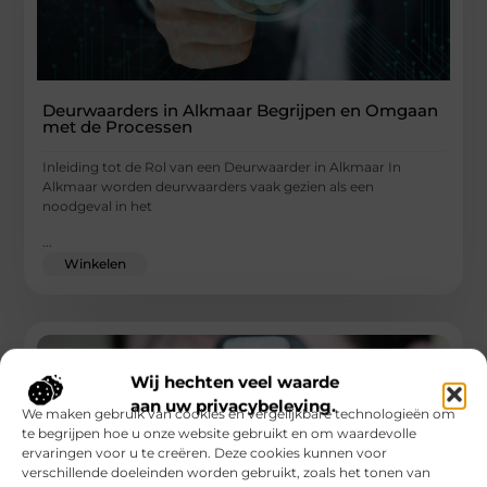
Deurwaarders in Alkmaar Begrijpen en Omgaan
met de Processen
Inleiding tot de Rol van een Deurwaarder in Alkmaar In
Alkmaar worden deurwaarders vaak gezien als een
noodgeval in het
...
Winkelen
Wij hechten veel waarde
aan uw privacybeleving.
We maken gebruik van cookies en vergelijkbare technologieën om
te begrijpen hoe u onze website gebruikt en om waardevolle
ervaringen voor u te creëren. Deze cookies kunnen voor
verschillende doeleinden worden gebruikt, zoals het tonen van