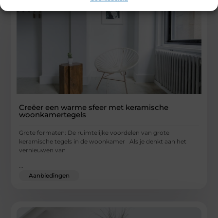
Creëer een warme sfeer met keramische
woonkamertegels
Grote formaten: De ruimtelijke voordelen van grote
keramische tegels in de woonkamer Als je denkt aan het
vernieuwen van
...
Aanbiedingen