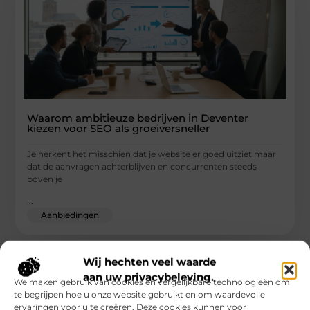
Waarom ambitieuze bedrijven in Deventer
kiezen voor SEO als groeiversneller
Je herkent het misschien dat je website er goed uitziet maar
dat de aanvragen achterblijven en concurrenten steeds
boven je
...
Aanbiedingen
Wij hechten veel waarde
aan uw privacybeleving.
We maken gebruik van cookies en vergelijkbare technologieën om
te begrijpen hoe u onze website gebruikt en om waardevolle
ervaringen voor u te creëren. Deze cookies kunnen voor