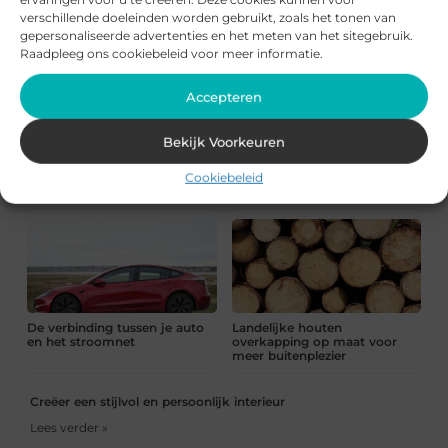
thuisnetwerk begint bij de
verlicht met dimstanden
verschillende doeleinden worden gebruikt, zoals het tonen van
juiste aansluitingen
gepersonaliseerde advertenties en het meten van het sitegebruik.
Raadpleeg ons cookiebeleid voor meer informatie.
Accepteren
Bekijk Voorkeuren
Alles over verzorgende
Creativiteit en entertainment
moisturizers van Dr. Jetske
versterken elkaar
Cookiebeleid
Ultee
De verbinding tussen je auto
Landelijke houten
en het stroomnet
overkapping op maat voor
meer buitenplezier
Creëer een stijlvol en persoonlijk interieur
Lees verder »