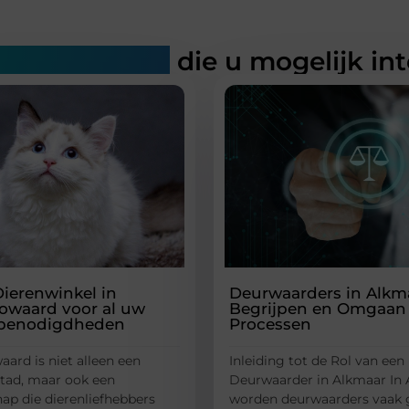
rde artikelen
die u mogelijk in
ierenwinkel in
Deurwaarders in Alkm
owaard voor al uw
Begrijpen en Omgaan
rbenodigdheden
Processen
ard is niet alleen een
Inleiding tot de Rol van een
stad, maar ook een
Deurwaarder in Alkmaar In
p die dierenliefhebbers
worden deurwaarders vaak g