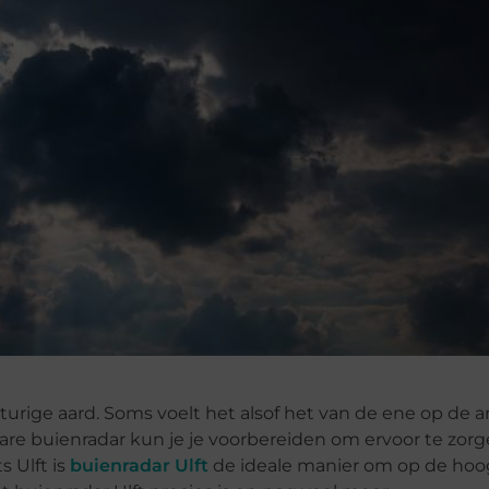
urige aard. Soms voelt het alsof het van de ene op de 
e buienradar kun je je voorbereiden om ervoor te zorge
s Ulft is
buienradar Ulft
de ideale manier om op de hoo