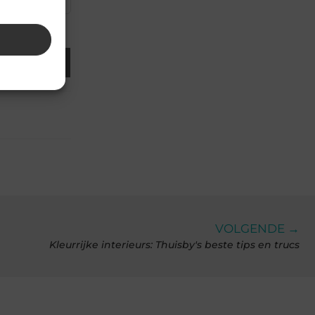
Email
VOLGENDE →
Kleurrijke interieurs: Thuisby's beste tips en trucs