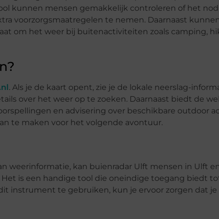
tool kunnen mensen gemakkelijk controleren of het nod
m extra voorzorgsmaatregelen te nemen. Daarnaast kunn
aat om het weer bij buitenactiviteiten zoals camping, h
en?
.nl
. Als je de kaart opent, zie je de lokale neerslag-infor
ails over het weer op te zoeken. Daarnaast biedt de we
oorspellingen en advisering over beschikbare outdoor act
lan te maken voor het volgende avontuur.
n weerinformatie, kan buienradar Ulft mensen in Ulft 
et is een handige tool die oneindige toegang biedt to
t instrument te gebruiken, kun je ervoor zorgen dat je 