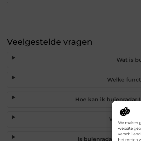
.
Veelgestelde vragen
Wat is b
Welke functi
Hoe kan ik buienradar U
Waar vind i
We maken ge
website geb
verschillen
Is buienradar Ulft be
het meten v