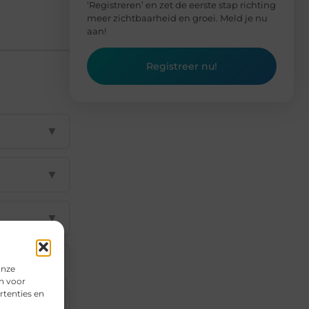
‘Registreren’ en zet de eerste stap richting
meer zichtbaarheid en groei. Meld je nu
aan!
Registreer nu!
▼
▼
▼
▼
onze
n voor
rtenties en
▼