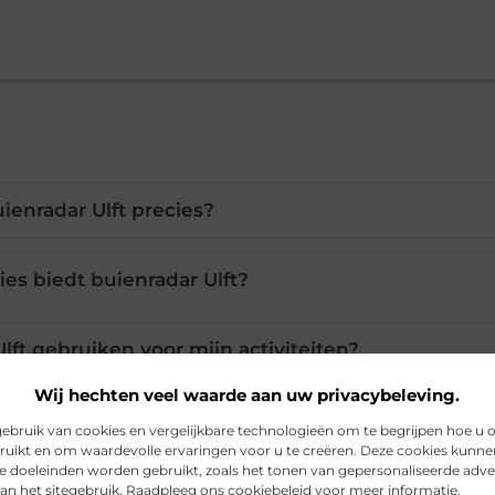
uienradar Ulft precies?
es biedt buienradar Ulft?
lft gebruiken voor mijn activiteiten?
Wij hechten veel waarde aan uw privacybeleving.
k buienradar Ulft online?
bruik van cookies en vergelijkbare technologieën om te begrijpen hoe u 
ruikt en om waardevolle ervaringen voor u te creëren. Deze cookies kunne
de doeleinden worden gebruikt, zoals het tonen van gepersonaliseerde adve
trouwbaar voor weersverwachtingen?
an het sitegebruik. Raadpleeg ons cookiebeleid voor meer informatie.