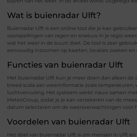
blijven van het weer. In dit artikel wordt uitgelegd w
Wat is buienradar Ulft?
Buienradar Ulft is een online tool die je kan gebruik
voorspellingen van regen en sneeuw in je regio weer
wat het weer in de buurt doet. De tool is zeer gebru
eenvoudig inzoomen op kaarten, locaties zoeken en e
Functies van buienradar Ulft
Met buienradar Ulft kun je meer doen dan alleen de 
breed scala aan weerinformatie zoals temperaturen,
luchtvervuiling. Het systeem werkt nauw samen met 
MeteoGroup, zodat je je kan verzekeren van de meest
datum selecteren om de weersverwachtingen voor h
Voordelen van buienradar Ulft
Het doel van buienradar Ulft is om mensen in Ulft 