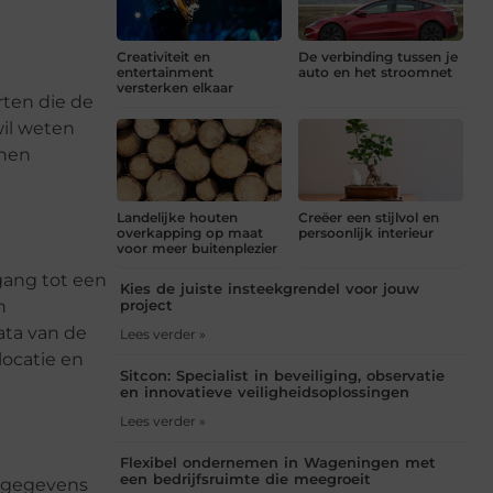
Creativiteit en
De verbinding tussen je
entertainment
auto en het stroomnet
versterken elkaar
rten die de
wil weten
nnen
Landelijke houten
Creëer een stijlvol en
overkapping op maat
persoonlijk interieur
voor meer buitenplezier
gang tot een
Kies de juiste insteekgrendel voor jouw
n
project
ata van de
Lees verder »
locatie en
Sitcon: Specialist in beveiliging, observatie
en innovatieve veiligheidsoplossingen
Lees verder »
Flexibel ondernemen in Wageningen met
een bedrijfsruimte die meegroeit
n gegevens