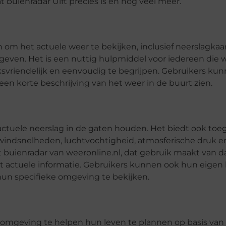
at buienradar Ulft precies is en nog veel meer.
en om het actuele weer te bekijken, inclusief neerslagkaa
geven. Het is een nuttig hulpmiddel voor iedereen die 
iksvriendelijk en eenvoudig te begrijpen. Gebruikers ku
en korte beschrijving van het weer in de buurt zien.
actuele neerslag in de gaten houden. Het biedt ook toe
 windsnelheden, luchtvochtigheid, atmosferische druk e
buienradar van weeronline.nl, dat gebruik maakt van d
 actuele informatie. Gebruikers kunnen ook hun eigen 
un specifieke omgeving te bekijken.
en omgeving te helpen hun leven te plannen op basis va