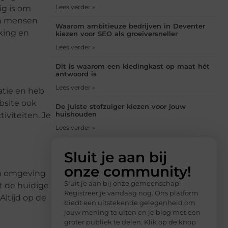
Lees verder »
ig is om
en mensen
Waarom ambitieuze bedrijven in Deventer
iking en
kiezen voor SEO als groeiversneller
Lees verder »
Dit is waarom een kledingkast op maat hét
antwoord is
Lees verder »
matie en heb
bsite ook
De juiste stofzuiger kiezen voor jouw
huishouden
iviteiten. Je
Lees verder »
Sluit je aan bij
onze community!
en omgeving
Sluit je aan bij onze gemeenschap!
t de huidige
Registreer je vandaag nog. Ons platform
Altijd op de
biedt een uitstekende gelegenheid om
jouw mening te uiten en je blog met een
groter publiek te delen. Klik op de knop