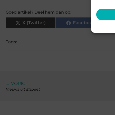
Goed artikel? Deel hem dan op:
X (Twitter)
Facebook
Tags:
← VORIG
Nieuws uit Elspeet