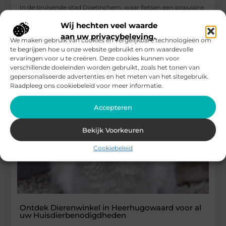
In de bruisende stad Doetinchem, waar fietsen een populaire
manier van vervoer is, is het vinden van een veilige en
Wij hechten veel waarde
...
aan uw privacybeleving.
We maken gebruik van cookies en vergelijkbare technologieën om
Winkelen
te begrijpen hoe u onze website gebruikt en om waardevolle
ervaringen voor u te creëren. Deze cookies kunnen voor
verschillende doeleinden worden gebruikt, zoals het tonen van
gepersonaliseerde advertenties en het meten van het sitegebruik.
Raadpleeg ons cookiebeleid voor meer informatie.
Accepteren
Bekijk Voorkeuren
Cookiebeleid
Ontdek Dierenwinkel in Heerhugowaard voor al
uw Huisdierbenodigdheden