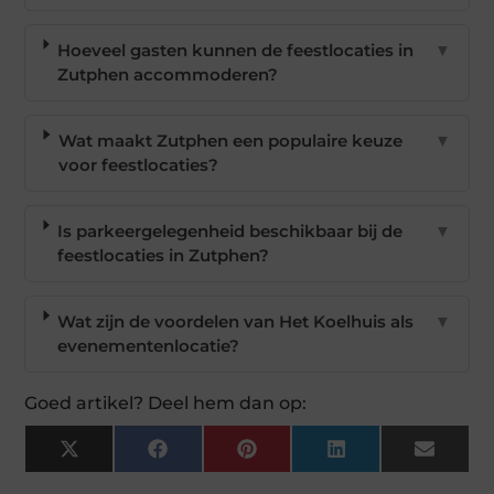
Hoeveel gasten kunnen de feestlocaties in
▼
Zutphen accommoderen?
Wat maakt Zutphen een populaire keuze
▼
voor feestlocaties?
Is parkeergelegenheid beschikbaar bij de
▼
feestlocaties in Zutphen?
Wat zijn de voordelen van Het Koelhuis als
▼
evenementenlocatie?
Goed artikel? Deel hem dan op:
X
Facebook
Pinterest
LinkedIn
Email
(Twitter)