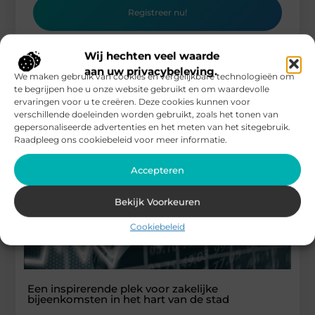
Registreer nu!
Wij hechten veel waarde
aan uw privacybeleving.
We maken gebruik van cookies en vergelijkbare technologieën om
te begrijpen hoe u onze website gebruikt en om waardevolle
Gerelateerde artikelen
die u mogelijk
ervaringen voor u te creëren. Deze cookies kunnen voor
interesseren
verschillende doeleinden worden gebruikt, zoals het tonen van
gepersonaliseerde advertenties en het meten van het sitegebruik.
Raadpleeg ons cookiebeleid voor meer informatie.
Accepteren
Bekijk Voorkeuren
Cookiebeleid
Een inspirerende plek voor zakelijke
bijeenkomsten in het hart van de stad