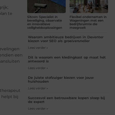
rijk;
lan te
Sitcon: Specialist in
Flexibel ondernemen in
beveiliging, observatie
Wageningen met een
en innovatieve
bedrijfsruimte die
veiligheidsoplossingen
meegroeit
Waarom ambitieuze bedrijven in Deventer
kiezen voor SEO als groeiversneller
Lees verder »
bevelingen
vendien een
Dit is waarom een kledingkast op maat hét
aansluiten
antwoord is
Lees verder »
De juiste stofzuiger kiezen voor jouw
huishouden
Lees verder »
 therapeut
 helpt bij
Succesvol een betrouwbare kopen sloep bij
de expert
Lees verder »