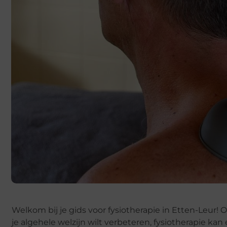
Welkom bij je gids voor fysiotherapie in Etten-Leur!
je algehele welzijn wilt verbeteren, fysiotherapie kan