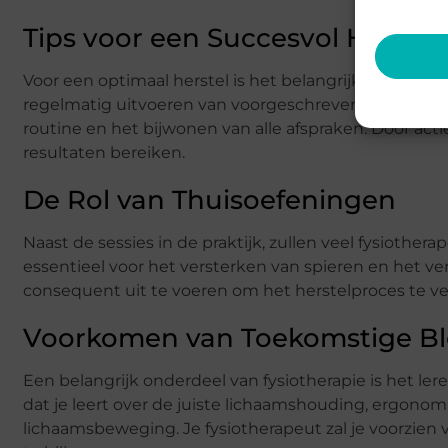
Tips voor een Succesvol Herstel
Voor een optimaal herstel is het belangrijk om de ad
regelmatig uitvoeren van voorgeschreven oefeningen
routine en het bijwonen van alle afspraken. Door actie
resultaten bereiken.
De Rol van Thuisoefeningen
Naast de sessies in de praktijk, zullen veel fysiothe
essentieel voor het versterken van spieren en het ver
consequent uit te voeren om het herstelproces te ver
Voorkomen van Toekomstige Bl
Een belangrijk onderdeel van fysiotherapie is het l
dat je leert over de juiste lichaamshouding, ergono
lichaamsbeweging. Je fysiotherapeut zal je voorzien 