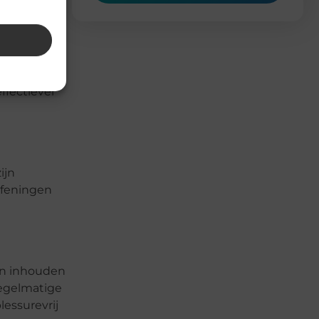
t omvat het
gelijkse
ffectiever
ijn
oefeningen
kan inhouden
regelmatige
lessurevrij