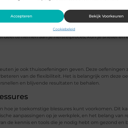
Accepteren
Bekijk Voorkeuren
viezen van je fysiotherapeut nauwgezet op te volgen. Di
Cookiebeleid
, het aanbrengen van eventuele veranderingen in je da
f deel te nemen aan je herstelproces, kun je sneller en e
rapeuten je ook thuisoefeningen geven. Deze oefeningen z
beteren van de flexibiliteit. Het is belangrijk om deze 
snellen en blijvende resultaten te behalen.
essures
eren hoe je toekomstige blessures kunt voorkomen. Dit 
mische aanpassingen op je werkplek, en het belang van 
van de kennis en tools die je nodig hebt om gezond en b