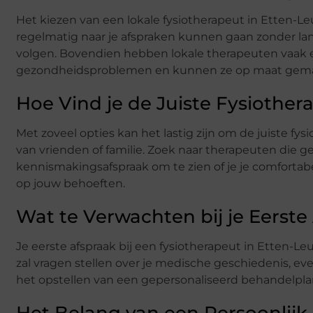
Het kiezen van een lokale fysiotherapeut in Etten-Leur
regelmatig naar je afspraken kunnen gaan zonder la
volgen. Bovendien hebben lokale therapeuten vaak
gezondheidsproblemen en kunnen ze op maat gema
Hoe Vind je de Juiste Fysiother
Met zoveel opties kan het lastig zijn om de juiste f
van vrienden of familie. Zoek naar therapeuten die g
kennismakingsafspraak om te zien of je je comfortab
op jouw behoeften.
Wat te Verwachten bij je Eerste
Je eerste afspraak bij een fysiotherapeut in Etten-L
zal vragen stellen over je medische geschiedenis, even
het opstellen van een gepersonaliseerd behandelplan
Het Belang van een Persoonlij