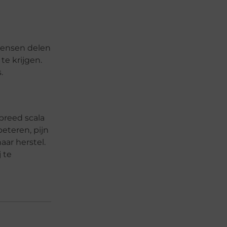
mensen delen
te krijgen.
.
breed scala
eteren, pijn
aar herstel.
 te