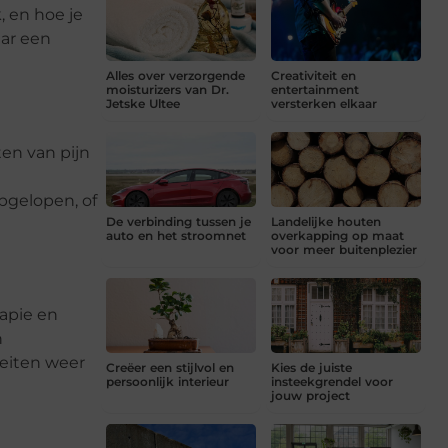
, en hoe je
aar een
Alles over verzorgende
Creativiteit en
moisturizers van Dr.
entertainment
Jetske Ultee
versterken elkaar
ten van pijn
pgelopen, of
De verbinding tussen je
Landelijke houten
auto en het stroomnet
overkapping op maat
voor meer buitenplezier
rapie en
n
teiten weer
Creëer een stijlvol en
Kies de juiste
persoonlijk interieur
insteekgrendel voor
jouw project