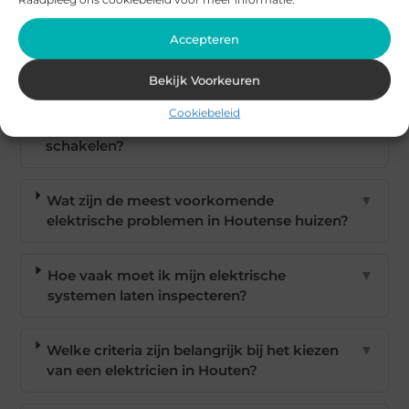
Accepteren
Veelgestelde vragen
Bekijk Voorkeuren
Waarom is het belangrijk om een
▼
Cookiebeleid
professionele elektricien in Houten in te
schakelen?
Wat zijn de meest voorkomende
▼
elektrische problemen in Houtense huizen?
Hoe vaak moet ik mijn elektrische
▼
systemen laten inspecteren?
Welke criteria zijn belangrijk bij het kiezen
▼
van een elektricien in Houten?