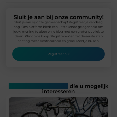
Sluit je aan bij onze community!
Sluit je aan bij onze gemeenschap! Registreer je vandaag
nog. Ons platform biedt een uitstekende gelegenheid om
jouw mening te uiten en je blog met een groter publiek te
delen. Klik op de knop ‘Registreren’ en zet de eerste stap
richting meer zichtbaarheid en groei. Meld je nu aan!
Registreer nu!
Gerelateerde artikelen
die u mogelijk
interesseren